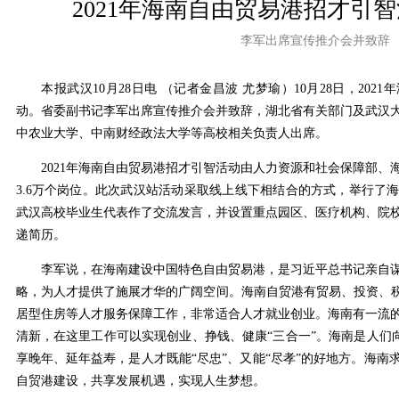
2021年海南自由贸易港招才引
李军出席宣传推介会并致辞
本报武汉10月28日电 （记者金昌波 尤梦瑜）10月28日，202
动。省委副书记李军出席宣传推介会并致辞，湖北省有关部门及武汉
中农业大学、中南财经政法大学等高校相关负责人出席。
2021年海南自由贸易港招才引智活动由人力资源和社会保障部、
3.6万个岗位。此次武汉站活动采取线上线下相结合的方式，举行了
武汉高校毕业生代表作了交流发言，并设置重点园区、医疗机构、院
递简历。
李军说，在海南建设中国特色自由贸易港，是习近平总书记亲自谋
略，为人才提供了施展才华的广阔空间。海南自贸港有贸易、投资、税
居型住房等人才服务保障工作，非常适合人才就业创业。海南有一流
清新，在这里工作可以实现创业、挣钱、健康“三合一”。海南是人们向
享晚年、延年益寿，是人才既能“尽忠”、又能“尽孝”的好地方。海
自贸港建设，共享发展机遇，实现人生梦想。