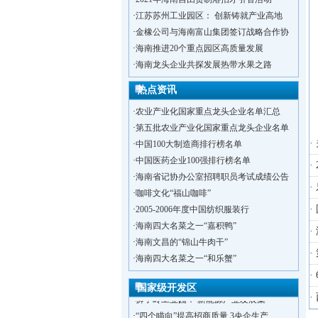
·
江苏苏州工业园区： 创新铸就产业高地
·
金橡公司与海南富山集团签订战略合作协
·
海南推进20个重点园区高质量发展
·
海南龙头企业共探发展热带水果之路
热点资讯
·
农业产业化国家重点龙头企业名单汇总
·
第五批农业产业化国家重点龙头企业名单
·
·
中国100大制造商排行榜名单
·
中国医药企业100强排行榜名单
·
·
海南省记协办公室招聘职员考试成绩公告
·
·
咖啡文化“福山咖啡”
·
·
2005-2006年度中国纺织服装行
·
海南四大名菜之一“嘉积鸭”
·
·
海南文昌的“锦山牛肉干”
·
洋浦不断延伸产业链，推进一批石化产业
·
海南四大名菜之一“和乐蟹”
·
海口今年将投入44.4亿元推进江东新
·
·
新加坡海口国家高新区国际创新创业中心
国家级开发区
·
狮子岭工业园： 新能源产业发展集
·
·
“四个瞄向”提高招商质量,3央企生产