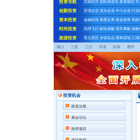
投资导航
宏观经济
国际旅游岛
发展规划
市
创新投资
百强企业
龙头企业
中小企业
行业
资本投资
金融担保
股票证券
基金债券
风险
时尚投资
高球飞行
邮轮游艇
房车摩艇
游船
旅游投资
景点景区
乡镇名品
雨林湿地
江湖
海口
三亚
三沙
洋浦
琼海
儋州
投资机会
政策法规
展会论坛
政府项目