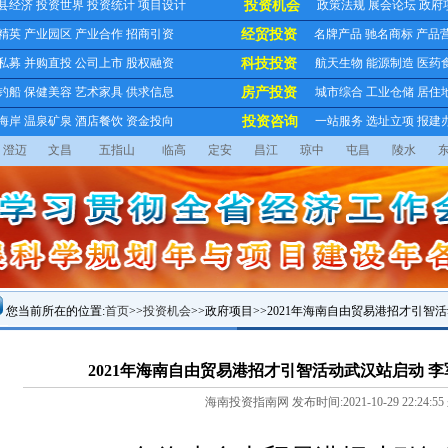
县经济
投资世界
投资统计
项目设计
投资机会
政策法规
展会论坛
政府
精英
产业园区
产业合作
招商引资
经贸投资
名牌产品
驰名商标
产品
私募
并购直投
公司上市
股权融资
科技投资
航天生物
能源制造
医药
钓船
保健美容
艺术家具
供求信息
房产投资
城市综合
工业仓储
居住
海岸
温泉矿泉
酒店餐饮
资金投向
投资咨询
一站服务
选址立项
报建
澄迈
文昌
五指山
临高
定安
昌江
琼中
屯昌
陵水
您当前所在的位置:
首页
>>
投资机会
>>政府项目>>2021年海南自由贸易港招才引
2021年海南自由贸易港招才引智活动武汉站启动 
海南投资指南网 发布时间:2021-10-29 22:24:55