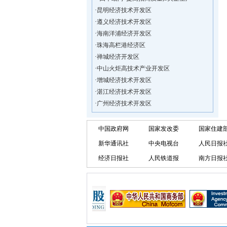
·
昆明经济技术开发区
·
遵义经济技术开发区
·
海南洋浦经济开发区
·
珠海高栏港经济区
·
禅城经济开发区
·
中山火炬高技术产业开发区
·
增城经济技术开发区
·
湛江经济技术开发区
·
广州经济技术开发区
·
广州南沙经济技术开发区
·
大亚湾经济技术开发区
中国政府网
国家发改委
国家住建
·
北京经济技术开发区
新华通讯社
中央电视台
人民日报
·
洋浦不断延伸产业链，推进一批石化产业
·
海口今年将投入44.4亿元推进江东新
经济日报社
人民铁道报
南方日报
·
新加坡海口国家高新区国际创新创业中心
·
狮子岭工业园： 新能源产业发展集
·
“四个瞄向”提高招商质量,3央企生产
·
昆明经济技术开发区
·
遵义经济技术开发区