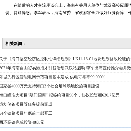
在随后的人才交流座谈会上，海南有关用人单位与武汉高校应届毕
切、答疑释惑。李军表示，海南省委、省政府将全力做好服务保障工
相关新闻：
 关于《海口临空经济区控制性详细规划》LK11-13-01地块规划修改论证
 2021年海南自由贸易港招才引智活动武汉站启动 李军出席宣传推介会并
 乐城先行区智能电网示范项目基本建成 供电可靠率99.999%
 国家拨4000万元支持海口3个社会足球场地设施项目建设
 海口瞄准大项目“敲门招商” 拟签约项目96个，协议投资额630.7亿元
· 策划储备项目等任务提前完成
 64个铁路项目年底前全部开工
 西环高铁完成投资48亿元