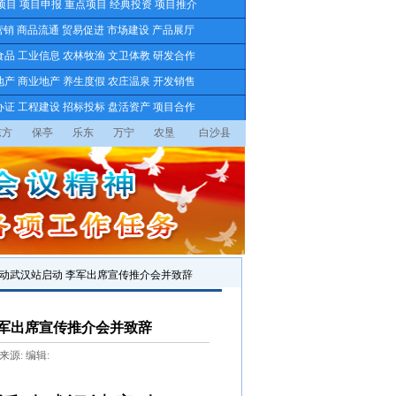
项目
项目申报
重点项目
经典投资
项目推介
营销
商品流通
贸易促进
市场建设
产品展厅
食品
工业信息
农林牧渔
文卫体教
研发合作
地产
商业地产
养生度假
农庄温泉
开发销售
办证
工程建设
招标投标
盘活资产
项目合作
东方
保亭
乐东
万宁
农垦
白沙县
智活动武汉站启动 李军出席宣传推介会并致辞
李军出席宣传推介会并致辞
 来源: 编辑: