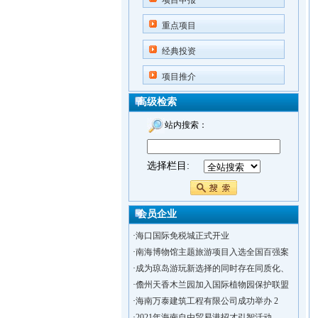
项目申报
重点项目
经典投资
项目推介
高级检索
站内搜索：
选择栏目:
会员企业
·
海口国际免税城正式开业
·
南海博物馆主题旅游项目入选全国百强案
·
成为琼岛游玩新选择的同时存在同质化、
·
儋州天香木兰园加入国际植物园保护联盟
·
海南万泰建筑工程有限公司成功举办 2
·
2021年海南自由贸易港招才引智活动