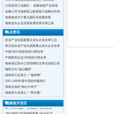
·
江苏苏州工业园区： 创新铸就产业高地
·
金橡公司与海南富山集团签订战略合作协
·
海南推进20个重点园区高质量发展
·
海南龙头企业共探发展热带水果之路
热点资讯
·
农业产业化国家重点龙头企业名单汇总
·
第五批农业产业化国家重点龙头企业名单
·
中国100大制造商排行榜名单
·
中国医药企业100强排行榜名单
·
海南省记协办公室招聘职员考试成绩公告
·
咖啡文化“福山咖啡”
·
海南四大名菜之一“嘉积鸭”
·
2005-2006年度中国纺织服装行
·
海南文昌的“锦山牛肉干”
·
洋浦不断延伸产业链，推进一批石化产业
·
海南四大名菜之一“和乐蟹”
·
海口今年将投入44.4亿元推进江东新
·
新加坡海口国家高新区国际创新创业中心
国家级开发区
·
狮子岭工业园： 新能源产业发展集
·
“四个瞄向”提高招商质量,3央企生产