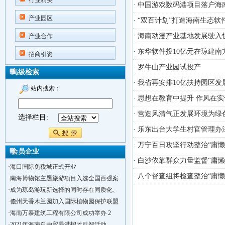
行业精英
· 中国游戏数码港项目落户海
产业园区
· “双百计划”打造海南生态软件
· 海南动漫产业基地发展驶入
产业合作
· 东华软件投10亿元在琼建南
招商引资
· 罗牛山产业园试投产
高级检索
· 我省再安排10亿扶持园区发
站内搜索：
· 思想在教育中提升 作风在
· 营造风清气正发展环境为
选择栏目:
· 乐东出台大学生村官管理办
· 万宁百日攻坚行动整治“庸懒
会员企业
· 白沙依靠群众力量监督“庸懒
·
海口国际免税城正式开业
· 八个督查组将检查整治“庸
·
南海博物馆主题旅游项目入选全国百强案
·
成为琼岛游玩新选择的同时存在同质化、
·
儋州天香木兰园加入国际植物园保护联盟
·
海南万泰建筑工程有限公司成功举办 2
·
2021年海南自由贸易港招才引智活动