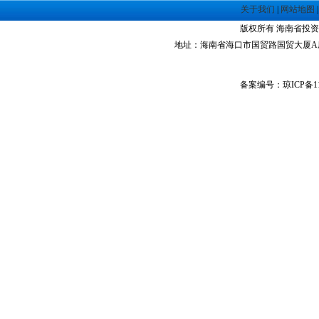
·
海南洋浦经济开发区
关于我们
|
网站地图
·
珠海高栏港经济区
版权所有 海南省投资指南网 Co
·
禅城经济开发区
地址：海南省海口市国贸路国贸大厦A座1305室 
·
中山火炬高技术产业开发区
·
增城经济技术开发区
·
湛江经济技术开发区
备案编号：琼ICP备11
·
广州经济技术开发区
·
广州南沙经济技术开发区
·
大亚湾经济技术开发区
·
北京经济技术开发区