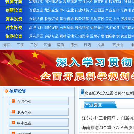
投资导航
宏观经济
国际旅游岛
发展规划
市县经济
投资世界
投资统计
项目
创新投资
百强企业
龙头企业
中小企业
行业精英
产业园区
产业合作
招商引
资本投资
金融担保
股票证券
基金债券
风险私募
并购直投
公司上市
股权融
时尚投资
高球飞行
邮轮游艇
房车摩艇
游船钓船
保健美容
艺术家具
供求信
旅游投资
景点景区
乡镇名品
雨林湿地
江湖海岸
温泉矿泉
酒店餐饮
资金投
海口
三亚
三沙
洋浦
琼海
儋州
澄迈
文昌
五指山
创新投资
您当前所在的位置:
首页
>>
创新
百强企业
产业园区
龙头企业
· 江苏苏州工业园区： 创新
中小企业
· 海南推进20个重点园区高质