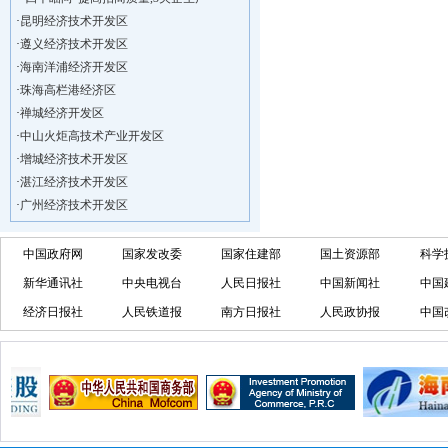
·
昆明经济技术开发区
·
遵义经济技术开发区
·
海南洋浦经济开发区
·
珠海高栏港经济区
·
禅城经济开发区
·
中山火炬高技术产业开发区
·
增城经济技术开发区
·
湛江经济技术开发区
·
广州经济技术开发区
·
广州南沙经济技术开发区
·
大亚湾经济技术开发区
中国政府网
国家发改委
国家住建部
国土资源部
科学
·
北京经济技术开发区
新华通讯社
中央电视台
人民日报社
中国新闻社
中国
·
洋浦不断延伸产业链，推进一批石化产业
经济日报社
人民铁道报
南方日报社
人民政协报
中国
·
海口今年将投入44.4亿元推进江东新
·
新加坡海口国家高新区国际创新创业中心
·
狮子岭工业园： 新能源产业发展集
·
“四个瞄向”提高招商质量,3央企生产
·
昆明经济技术开发区
·
遵义经济技术开发区