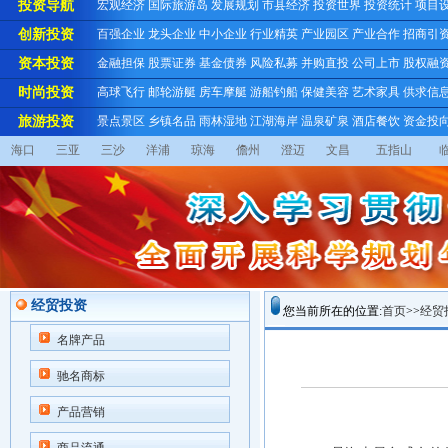
投资导航
宏观经济
国际旅游岛
发展规划
市县经济
投资世界
投资统计
项目
创新投资
百强企业
龙头企业
中小企业
行业精英
产业园区
产业合作
招商引
资本投资
金融担保
股票证券
基金债券
风险私募
并购直投
公司上市
股权融
时尚投资
高球飞行
邮轮游艇
房车摩艇
游船钓船
保健美容
艺术家具
供求信
旅游投资
景点景区
乡镇名品
雨林湿地
江湖海岸
温泉矿泉
酒店餐饮
资金投
海口
三亚
三沙
洋浦
琼海
儋州
澄迈
文昌
五指山
经贸投资
您当前所在的位置:
首页
>>
经贸
名牌产品
驰名商标
产品营销