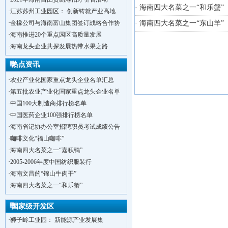
· 海南四大名菜之一“和乐蟹”
·
江苏苏州工业园区： 创新铸就产业高地
·
金橡公司与海南富山集团签订战略合作协
· 海南四大名菜之一“东山羊”
·
海南推进20个重点园区高质量发展
·
海南龙头企业共探发展热带水果之路
热点资讯
·
农业产业化国家重点龙头企业名单汇总
·
第五批农业产业化国家重点龙头企业名单
·
中国100大制造商排行榜名单
·
中国医药企业100强排行榜名单
·
海南省记协办公室招聘职员考试成绩公告
·
咖啡文化“福山咖啡”
·
海南四大名菜之一“嘉积鸭”
·
2005-2006年度中国纺织服装行
·
海南文昌的“锦山牛肉干”
·
洋浦不断延伸产业链，推进一批石化产业
·
海南四大名菜之一“和乐蟹”
·
海口今年将投入44.4亿元推进江东新
·
新加坡海口国家高新区国际创新创业中心
国家级开发区
·
狮子岭工业园： 新能源产业发展集