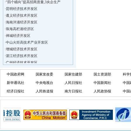
·
“四个瞄向”提高招商质量,3央企生产
·
昆明经济技术开发区
·
遵义经济技术开发区
·
海南洋浦经济开发区
·
珠海高栏港经济区
·
禅城经济开发区
·
中山火炬高技术产业开发区
·
增城经济技术开发区
·
湛江经济技术开发区
·
广州经济技术开发区
·
广州南沙经济技术开发区
·
大亚湾经济技术开发区
中国政府网
国家发改委
国家住建部
国土资源部
科学
·
北京经济技术开发区
新华通讯社
中央电视台
人民日报社
中国新闻社
中国
·
洋浦不断延伸产业链，推进一批石化产业
经济日报社
人民铁道报
南方日报社
人民政协报
中国
·
海口今年将投入44.4亿元推进江东新
·
新加坡海口国家高新区国际创新创业中心
·
狮子岭工业园： 新能源产业发展集
·
“四个瞄向”提高招商质量,3央企生产
·
昆明经济技术开发区
·
遵义经济技术开发区