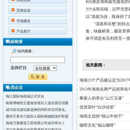
商品流通
是海南最负盛名的
和乐蟹
和乐镇，以甲壳坚
万宁县
贸易促进
以“清蒸为佳，既保持了
市场建设
“清蒸和乐蟹”的特点
食，味极鲜美，极富营养
产品展厅
体可谓是有百利而无一
高级检索
站内搜索：
相关新闻：
选择栏目:
· 海南23个产品被认定为201
会员企业
· 2013年海南名牌产品初审
·
海口国际免税城正式开业
· 黎家人的茅台“山兰玉液”
·
南海博物馆主题旅游项目入选全国百强案
· 优质茶叶“白沙绿茶”
·
成为琼岛游玩新选择的同时存在同质化、
· 海南文昌的“锦山牛肉干”
·
儋州天香木兰园加入国际植物园保护联盟
·
海南万泰建筑工程有限公司成功举办 2
· 咖啡文化“福山咖啡”
·
2021年海南自由贸易港招才引智活动