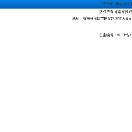
·
海南洋浦经济开发区
关于我们
|
网站地图
·
珠海高栏港经济区
版权所有 海南省投资指南网 Co
·
禅城经济开发区
地址：海南省海口市国贸路国贸大厦A座1305室 
·
中山火炬高技术产业开发区
·
增城经济技术开发区
备案编号：琼ICP备11
·
湛江经济技术开发区
·
广州经济技术开发区
·
广州南沙经济技术开发区
·
大亚湾经济技术开发区
·
北京经济技术开发区