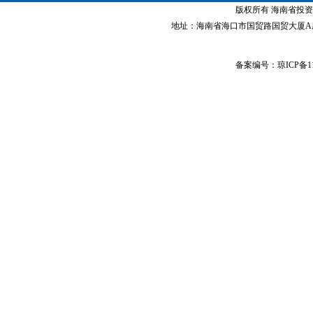
版权所有 海南省投资指南网 Co
·
禅城经济开发区
地址：海南省海口市国贸路国贸大厦A座1305室 
·
中山火炬高技术产业开发区
·
增城经济技术开发区
·
湛江经济技术开发区
备案编号：琼ICP备11
·
广州经济技术开发区
·
广州南沙经济技术开发区
·
大亚湾经济技术开发区
·
北京经济技术开发区