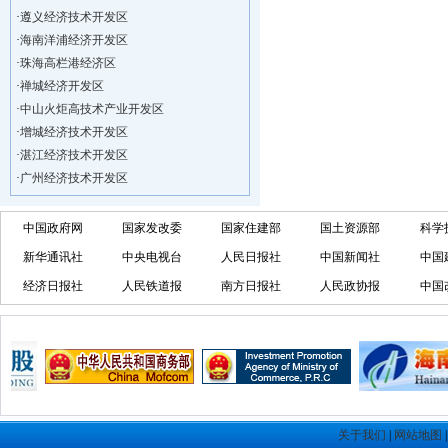
·
遵义经济技术开发区
·
海南洋浦经济开发区
·
珠海高栏港经济区
·
禅城经济开发区
·
中山火炬高技术产业开发区
·
增城经济技术开发区
·
湛江经济技术开发区
·
广州经济技术开发区
·
广州南沙经济技术开发区
·
大亚湾经济技术开发区
中国政府网
国家发改委
国家住建部
国土资源部
科学
·
北京经济技术开发区
新华通讯社
中央电视台
人民日报社
中国新闻社
中国
·
洋浦不断延伸产业链，推进一批石化产业
经济日报社
人民铁道报
南方日报社
人民政协报
中国
·
海口今年将投入44.4亿元推进江东新
·
新加坡海口国家高新区国际创新创业中心
·
狮子岭工业园： 新能源产业发展集
·
“四个瞄向”提高招商质量,3央企生产
·
昆明经济技术开发区
·
遵义经济技术开发区
·
海南洋浦经济开发区
关于我们
|
网站地图
·
珠海高栏港经济区