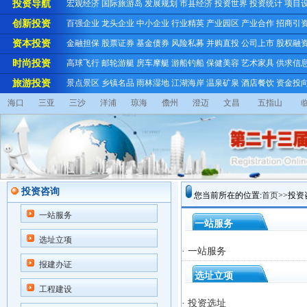
投资导航
宏观经济
国际旅游岛
发展规划
市县经济
投资世界
投资统计
项目
创新投资
百强企业
龙头企业
中小企业
行业精英
产业园区
产业合作
招商引
资本投资
金融担保
股票证券
基金债券
风险私募
并购直投
公司上市
股权融
时尚投资
高球飞行
邮轮游艇
房车摩艇
游船钓船
保健美容
艺术家具
供求信
旅游投资
景点景区
乡镇名品
雨林湿地
江湖海岸
温泉矿泉
酒店餐饮
资金投
海口
三亚
三沙
洋浦
琼海
儋州
澄迈
文昌
五指山
投资咨询
您当前所在的位置:
首页
>>投资
一站服务
一站服务
选址立项
· 一站服务
报建办证
选址立项
工程建设
· 投资选址