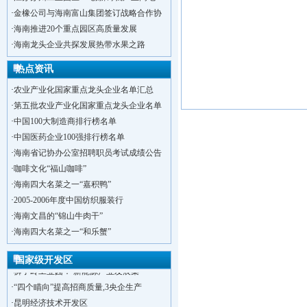
·
金橡公司与海南富山集团签订战略合作协
·
海南推进20个重点园区高质量发展
·
海南龙头企业共探发展热带水果之路
热点资讯
·
农业产业化国家重点龙头企业名单汇总
·
第五批农业产业化国家重点龙头企业名单
·
中国100大制造商排行榜名单
·
中国医药企业100强排行榜名单
·
海南省记协办公室招聘职员考试成绩公告
·
咖啡文化“福山咖啡”
·
海南四大名菜之一“嘉积鸭”
·
2005-2006年度中国纺织服装行
·
海南文昌的“锦山牛肉干”
·
洋浦不断延伸产业链，推进一批石化产业
·
海南四大名菜之一“和乐蟹”
·
海口今年将投入44.4亿元推进江东新
·
新加坡海口国家高新区国际创新创业中心
国家级开发区
·
狮子岭工业园： 新能源产业发展集
·
“四个瞄向”提高招商质量,3央企生产
·
昆明经济技术开发区