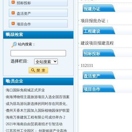
招标投标
报建办证
盘活资产
· 项目报批办证：
项目合作
工程建设
高级检索
· 建设项目报建流程
站内搜索：
招标投标
选择栏目:
· 112111
盘活资产
会员企业
项目合作
·
海口国际免税城正式开业
·
南海博物馆主题旅游项目入选全国百强案
·
成为琼岛游玩新选择的同时存在同质化、
·
儋州天香木兰园加入国际植物园保护联盟
·
海南万泰建筑工程有限公司成功举办 2
·
2021年海南自由贸易港招才引智活动
·
江苏苏州工业园区： 创新铸就产业高地