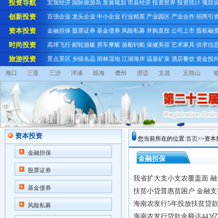
投资导航
宏观经济
国际旅游岛
发展规划
市县经济
投资世界
投资统计
项目
创新投资
百强企业
龙头企业
中小企业
行业精英
产业园区
产业合作
招商引
资本投资
金融担保
股票证券
基金债券
风险私募
并购直投
公司上市
股权融
时尚投资
高球飞行
邮轮游艇
房车摩艇
游船钓船
保健美容
艺术家具
供求信
旅游投资
景点景区
乡镇名品
雨林湿地
江湖海岸
温泉矿泉
酒店餐饮
资金投
海口
三亚
三沙
洋浦
琼海
儋州
澄迈
文昌
五指山
资本投资
您当前所在的位置:
首页
>>资本
金融担保
金融担保
股票证券
· 我省扩大支小支农覆盖面 
基金债券
· 扶贫小贷普惠贫困户 金融
· 海南农发行5年投放扶贫贷款
风险私募
· 海南农发行贷款余额达443