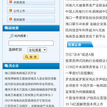
并购直投
· 河南六大健康养老产业获金
公司上市
· 中国人民银行行长易纲就中
· 海口一季度审批创业担保贷款
股权融资
· 海口吸引40余家 金融企业
高级检索
· 民间借贷年利率超36%无效
站内搜索：
· 海南贵金属投资添了新平台
股票证券
选择栏目:
· 万亿“活水”或进A股
· 股票质押式回购行业规模达1
会员企业
· 1158亿中央保障房资金 1
·
海口国际免税城正式开业
· 一季度8只琼股飘红
·
南海博物馆主题旅游项目入选全国百强案
· 罗杰斯索罗斯宋鸿兵齐声唱
·
成为琼岛游玩新选择的同时存在同质化、
· 全球救市 中国开第一枪韩
·
儋州天香木兰园加入国际植物园保护联盟
· 蓝筹股为何频频砸盘
·
海南万泰建筑工程有限公司成功举办 2
· 个股涨停潮涌 沪指高位震荡涨
·
2021年海南自由贸易港招才引智活动
· 19.74亿股解禁股本周上市
·
江苏苏州工业园区： 创新铸就产业高地