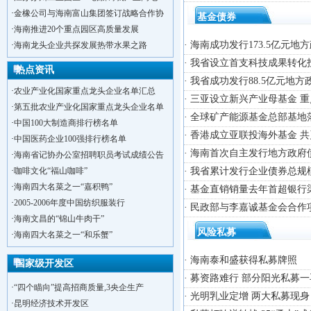
·
金橡公司与海南富山集团签订战略合作协
基金债券
·
海南推进20个重点园区高质量发展
· 海南成功发行173.5亿元地
·
海南龙头企业共探发展热带水果之路
· 我省设立首支科技成果转化
热点资讯
· 我省成功发行88.5亿元地
·
农业产业化国家重点龙头企业名单汇总
· 三亚设立新兴产业母基金
·
第五批农业产业化国家重点龙头企业名单
· 全球矿产能源基金总部基地
·
中国100大制造商排行榜名单
· 香港成立亚联投海外基金 共
·
中国医药企业100强排行榜名单
· 海南首次自主发行地方政府
·
海南省记协办公室招聘职员考试成绩公告
·
咖啡文化“福山咖啡”
· 我省累计发行企业债券总规
·
海南四大名菜之一“嘉积鸭”
· 基金直销销量去年首超银行
·
2005-2006年度中国纺织服装行
· 民政部与李嘉诚基金会合作
·
·
海南文昌的“锦山牛肉干”
洋浦不断延伸产业链，推进一批石化产业
风险私募
·
·
海南四大名菜之一“和乐蟹”
海口今年将投入44.4亿元推进江东新
·
新加坡海口国家高新区国际创新创业中心
· 海南泰和盛获得私募牌照
国家级开发区
·
狮子岭工业园： 新能源产业发展集
· 募资路难行 部分阳光私募
·
“四个瞄向”提高招商质量,3央企生产
· 光明乳业定增 两大私募现身
·
昆明经济技术开发区