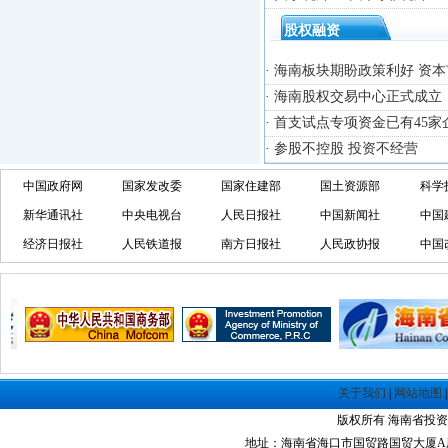
·
禅城经济开发区
股权融资
·
中山火炬高技术产业开发区
·
增城经济技术开发区
· 海南板块期盼政策利好 资
·
湛江经济技术开发区
· 海南股权交易中心正式成立
·
广州经济技术开发区
· 首支试点专项资金已有45
·
广州南沙经济技术开发区
· 参股不控股 投资不经营
·
大亚湾经济技术开发区
·
北京经济技术开发区
中国政府网
国家发改委
国家住建部
国土资源部
科学
新华通讯社
中央电视台
人民日报社
中国新闻社
中国
经济日报社
人民铁道报
南方日报社
人民政协报
中国
关于我们
|
网站地图
版权所有 海南省投资指南网 Co
地址：海南省海口市国贸路国贸大厦A座1305室 