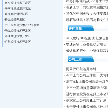
· 私募打响逆转战 25“勇士”
·
遵义经济技术开发区
·
海南洋浦经济开发区
· 创新工场：向投资领跑模式转
·
珠海高栏港经济区
· 异化的中国创投：天使变魔
·
禅城经济开发区
· 凯石陈继武：凯石与雅戈尔
·
中山火炬高技术产业开发区
并购直投
·
增城经济技术开发区
·
湛江经济技术开发区
· 今天发行300亿国债 赶紧
·
广州经济技术开发区
· 交通运输：业务量稳定增长
·
广州南沙经济技术开发区
· 餐饮旅游行业：业绩保持高
·
大亚湾经济技术开发区
·
北京经济技术开发区
公司上市
·
洋浦不断延伸产业链，推进一批石化产业
·
海口今年将投入44.4亿元推进江东新
· 阿里巴巴敲响开市钟
·
新加坡海口国家高新区国际创新创业中心
· 今年上市公司三季报十大亏
·
狮子岭工业园： 新能源产业发展集
· 深市A股上市公司现金分红
·
“四个瞄向”提高招商质量,3央企生产
· 上市公司增持意愿增强 56
·
昆明经济技术开发区
· 进行价值投资在选择上市
·
遵义经济技术开发区
· 多家化工公司终止上市计划
·
海南洋浦经济开发区
·
珠海高栏港经济区
· 关于境外上市公司非境外