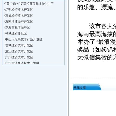
·
“四个瞄向”提高招商质量,3央企生产
的乐趣、漂流
·
昆明经济技术开发区
·
遵义经济技术开发区
·
海南洋浦经济开发区
·
珠海高栏港经济区
该市各大酒店
·
禅城经济开发区
海南最高海拔
·
中山火炬高技术产业开发区
举办了“最浪
·
增城经济技术开发区
·
湛江经济技术开发区
奖品（如黎锦
·
广州经济技术开发区
天微信集赞的
·
广州南沙经济技术开发区
·
大亚湾经济技术开发区
·
北京经济技术开发区
·
洋浦不断延伸产业链，推进一批石化产业
·
海口今年将投入44.4亿元推进江东新
常规文章
·
新加坡海口国家高新区国际创新创业中心
·
狮子岭工业园： 新能源产业发展集
·
“四个瞄向”提高招商质量,3央企生产
·
昆明经济技术开发区
·
遵义经济技术开发区