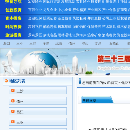
投资导航
宏观经济
国际旅游岛
发展规划
市县经济
投资世界
投资统计
项目
创新投资
百强企业
龙头企业
中小企业
行业精英
产业园区
产业合作
招商引
资本投资
金融担保
股票证券
基金债券
风险私募
并购直投
公司上市
股权融
时尚投资
高球飞行
邮轮游艇
房车摩艇
游船钓船
保健美容
艺术家具
供求信
旅游投资
景点景区
乡镇名品
雨林湿地
江湖海岸
温泉矿泉
酒店餐饮
资金投
海口
三亚
三沙
洋浦
琼海
儋州
澄迈
文昌
五指山
地区列表
您当前所在的位置:
首页
>>
地区
三沙
常规文章
儋州
昌江
三亚