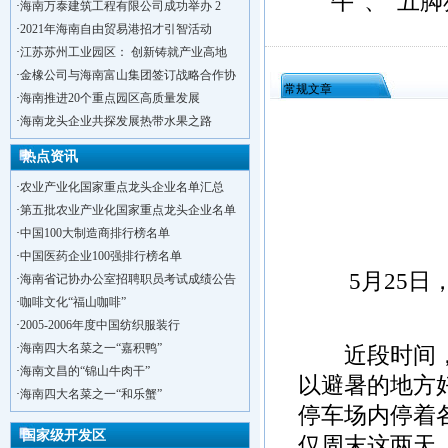
牛”、“五
·
海南万泰建筑工程有限公司成功举办 2
·
2021年海南自由贸易港招才引智活动
·
江苏苏州工业园区： 创新铸就产业高地
·
金橡公司与海南富山集团签订战略合作协
常规文章
·
海南推进20个重点园区高质量发展
·
海南龙头企业共探发展热带水果之路
热点资讯
·
农业产业化国家重点龙头企业名单汇总
·
第五批农业产业化国家重点龙头企业名单
·
中国100大制造商排行榜名单
·
中国医药企业100强排行榜名单
5月25日，
·
海南省记协办公室招聘职员考试成绩公告
·
咖啡文化“福山咖啡”
·
2005-2006年度中国纺织服装行
·
海南四大名菜之一“嘉积鸭”
近段时间，海
·
洋浦不断延伸产业链，推进一批石化产业
·
海南文昌的“锦山牛肉干”
·
海口今年将投入44.4亿元推进江东新
以避暑的地方
·
海南四大名菜之一“和乐蟹”
·
新加坡海口国家高新区国际创新创业中心
停车场内停着
·
狮子岭工业园： 新能源产业发展集
国家级开发区
仅周末这两天