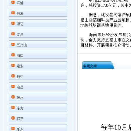
本报五指山4月24日电（
洋浦
户，总投资17.8亿元，其
琼海
据悉，此次签约落户项目
指山雪茄烟科技产业园项目
澄迈
地掷球培训基地项目等。
文昌
海南国际经济发展局负责
制，全力支持五指山市在文
五指山
目材料、开展项目推介活动
海口
定安
常规文章
琼中
屯昌
陵水
东方
保亭
每年10月后
乐东