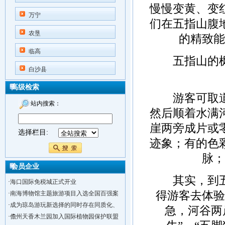
慢慢变黄、变
万宁
们在五指山腹
农垦
的精致能
临高
五指山的枫叶
白沙县
高级检索
游客可取道水
站内搜索：
然后顺着水满
崖两旁成片或
选择栏目:
迹象；有的色
脉；
会员企业
其实，到五指
·
海口国际免税城正式开业
得游客去体验
·
南海博物馆主题旅游项目入选全国百强案
·
成为琼岛游玩新选择的同时存在同质化、
急，河谷两
·
儋州天香木兰园加入国际植物园保护联盟