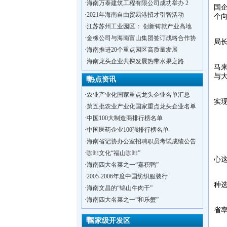
·
海南万泰建筑工程有限公司成功举办 2
国
·
2021年海南自由贸易港招才引智活动
个
·
江苏苏州工业园区： 创新铸就产业高地
“
·
金橡公司与海南富山集团签订战略合作协
局
·
海南推进20个重点园区高质量发展
目
·
海南龙头企业共探发展热带水果之路
马
与
热点资讯
何
·
农业产业化国家重点龙头企业名单汇总
实现
·
第五批农业产业化国家重点龙头企业名单
“
·
中国100大制造商排行榜名单
·
中国医药企业100强排行榜名单
“
·
海南省记协办公室招聘职员考试成绩公告
阚
·
咖啡文化“福山咖啡”
心
·
海南四大名菜之一“嘉积鸭”
“
·
2005-2006年度中国纺织服装行
种
·
洋浦不断延伸产业链，推进一批石化产业
·
海南文昌的“锦山牛肉干”
·
海口今年将投入44.4亿元推进江东新
·
海南四大名菜之一“和乐蟹”
据
省率
·
新加坡海口国家高新区国际创新创业中心
国家级开发区
·
狮子岭工业园： 新能源产业发展集
目