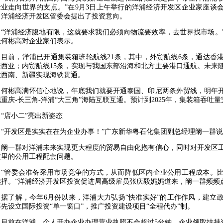
企业走向世界的支点。”在9月3日上午举行的洋浦经济开发区企业家座谈
向洋浦经济开发区管委会提出了投资意向。
洋浦经济腹地有限，这就要求我们必须向物流要效率，去世界找市场。”
长何彬高对企业家们表示。
前，洋浦已开通集装箱班轮航线21条，其中，外贸航线6条，通达香港
来西亚；内贸航线15条，实现与我国东部沿海和北方主要港口通航。未来
大西南、新疆实现海铁贯通。
彬高满怀信心地说，年底我们就要开通泰国、印尼两条外贸线，明年开通
重庆-长三角-洋浦“大三角”海陆互联互通。预计到2025年，集装箱吞吐量
店小二”亮出新姿态
开发区是实实在在为企业办事！”广东新华粤石化集团副总经理阚一群说
一群对洋浦未来实现更大程度的贸易自由化抱有信心，同时对开发区工
这里的公用工程配套问题。
管委会准备采用市场竞争的方式，从而降低区内企业公用工程成本。比
选择。”洋浦经济开发区投资促进局高级雇员张庆毅娓娓道来，阚一群频频
了解，今年6月份以来，洋浦大力弘扬“快准实好”的工作作风，建立政
先设立国际投资“单一窗口”，推广投资建设项目“全程代办”制。
前在洋浦，个人开办企业办理营业执照不会超过5分钟，企业领取扶持资