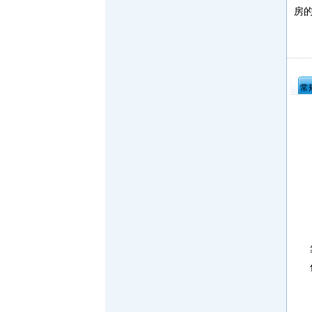
房
洋
常