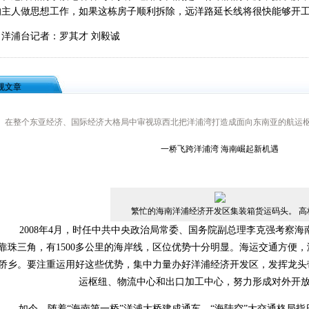
的主人做思想工作，如果这栋房子顺利拆除，远洋路延长线将很快能够开
浦台记者：罗其才 刘毅诚
规文章
在整个东亚经济、国际经济大格局中审视琼西北把洋浦湾打造成面向东南亚的航运
一桥飞跨洋浦湾 海南崛起新机遇
繁忙的海南洋浦经济开发区集装箱货运码头。 高林
2008年4月，时任中共中央政治局常委、国务院副总理李克强考察海
靠珠三角，有1500多公里的海岸线，区位优势十分明显。海运交通方便
侨乡。要注重运用好这些优势，集中力量办好洋浦经济开发区，发挥龙头
运枢纽、物流中心和出口加工中心，努力形成对外开
如今，随着“海南第一桥”洋浦大桥建成通车，“海陆空”大交通格局指