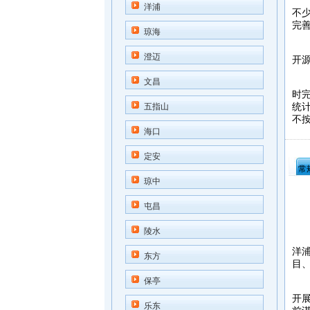
本
洋浦
不
完
琼海
据
澄迈
开
文昌
洋
时
五指山
统计
不按
海口
定安
常
琼中
屯昌
陵水
本
洋
东方
目
保亭
今
开
乐东