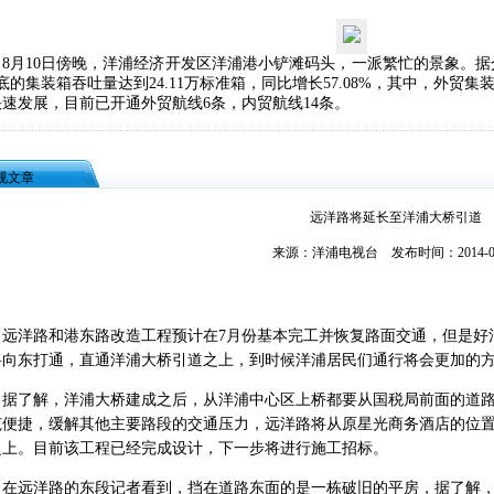
月10日傍晚，洋浦经济开发区洋浦港小铲滩码头，一派繁忙的景象。据
底的集装箱吞吐量达到24.11万标准箱，同比增长57.08%，其中，外贸集
速发展，目前已开通外贸航线6条，内贸航线14条。
规文章
远洋路将延长至洋浦大桥引道
来源：洋浦电视台 发布时间：2014-06
洋路和港东路改造工程预计在7月份基本完工并恢复路面交通，但是好
将向东打通，直通洋浦大桥引道之上，到时候洋浦居民们通行将会更加的
了解，洋浦大桥建成之后，从洋浦中心区上桥都要从国税局前面的道路
范便捷，缓解其他主要路段的交通压力，远洋路将从原星光商务酒店的位置
之上。目前该工程已经完成设计，下一步将进行施工招标。
远洋路的东段记者看到，挡在道路东面的是一栋破旧的平房，据了解，