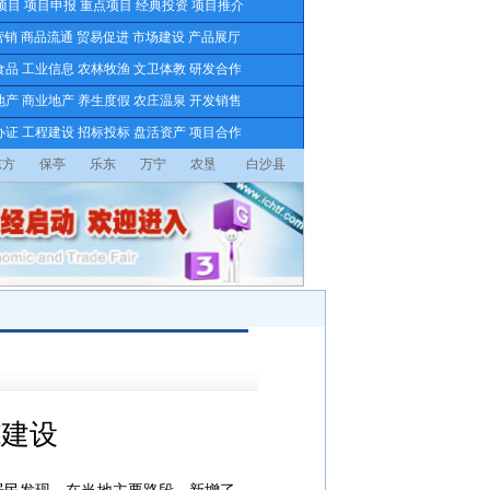
项目
项目申报
重点项目
经典投资
项目推介
营销
商品流通
贸易促进
市场建设
产品展厅
食品
工业信息
农林牧渔
文卫体教
研发合作
地产
商业地产
养生度假
农庄温泉
开发销售
办证
工程建设
招标投标
盘活资产
项目合作
东方
保亭
乐东
万宁
农垦
白沙县
施建设