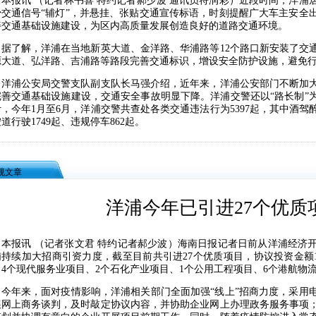
报讯 （记者林书喜 特约记者郝少波 通讯员符润彩）近段时间，洋浦
少交通信号“辅灯”，并悬挂、张贴交通宣传标语，时刻提醒广大车主安全
善交通基础设施建设，为区内高质量发展创造良好的道路交通环境。
了解，洋浦在当地新英大道、金洋路、华浦路等12个路口新安装了交通
源大道、弘洋路、吉浦路等路段完善交通标识，增设安全防护设施，避免
浦公安局交警支队副支队长马强介绍，近年来，洋浦公安部门不断加大
完善交通基础设施建设，交通安全事故明显下降。洋浦交警还以“路长制”
，今年1月至6月，洋浦交警共查处各类交通违法行为5397起，其中酒驾醉
道行驶1749起、违规停车862起。
规文章
洋浦今年已引进27个优质
报讯 （记者张文君 特约记者郝少波）海南日报记者日前从洋浦经济开
浦持续加大招商引资力度，截至目前共引进27个优质项目，协议投资金额1
、4个现代服务业项目、2个石化产业项目、1个公用工程项目、6个港航物
年来，面对疫情影响，洋浦相关部门全面加强“线上”招商力度，采用电
展网上商务谈判，及时敲定协议内容，并协助企业网上办理政务服务事项