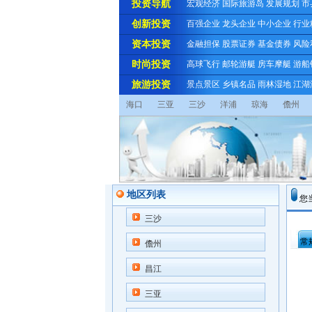
投资导航
宏观经济
国际旅游岛
发展规划
市
创新投资
百强企业
龙头企业
中小企业
行业
资本投资
金融担保
股票证券
基金债券
风险
时尚投资
高球飞行
邮轮游艇
房车摩艇
游船
旅游投资
景点景区
乡镇名品
雨林湿地
江湖
海口
三亚
三沙
洋浦
琼海
儋州
地区列表
您
三沙
常
儋州
昌江
三亚