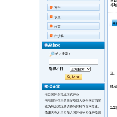
前
等
万宁
农垦
常
临高
白沙县
高级检索
站内搜索：
■ 
“
选择栏目:
道
9
经
会员企业
·
海口国际免税城正式开业
多
·
南海博物馆主题旅游项目入选全国百强案
“
·
成为琼岛游玩新选择的同时存在同质化、
军
·
儋州天香木兰园加入国际植物园保护联盟
“