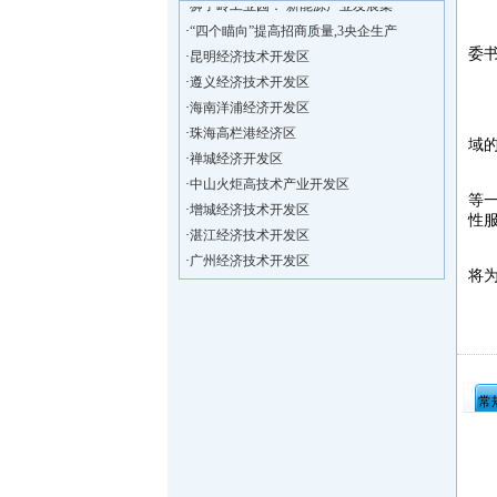
·
“四个瞄向”提高招商质量,3央企生产
“
·
昆明经济技术开发区
委
·
遵义经济技术开发区
先
·
海南洋浦经济开发区
·
珠海高栏港经济区
“
·
禅城经济开发区
域
·
中山火炬高技术产业开发区
洋
·
增城经济技术开发区
等
·
湛江经济技术开发区
性
·
广州经济技术开发区
周
·
广州南沙经济技术开发区
将
·
大亚湾经济技术开发区
雨
·
北京经济技术开发区
·
洋浦不断延伸产业链，推进一批石化产业
·
海口今年将投入44.4亿元推进江东新
·
新加坡海口国家高新区国际创新创业中心
常
·
狮子岭工业园： 新能源产业发展集
·
“四个瞄向”提高招商质量,3央企生产
·
昆明经济技术开发区