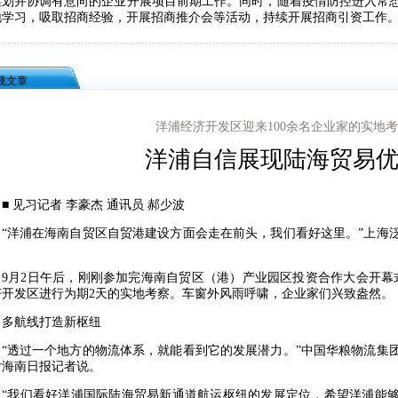
谋划并协调有意向的企业开展项目前期工作。同时，随着疫情防控进入常
地学习，吸取招商经验，开展招商推介会等活动，持续开展招商引资工作
规文章
洋浦经济开发区迎来100余名企业家的实地
洋浦自信展现陆海贸易
见习记者 李豪杰 通讯员 郝少波
洋浦在海南自贸区自贸港建设方面会走在前头，我们看好这里。”上海泛
。
月2日午后，刚刚参加完海南自贸区（港）产业园区投资合作大会开幕式
济开发区进行为期2天的实地考察。车窗外风雨呼啸，企业家们兴致盎然。
航线打造新枢纽
透过一个地方的物流体系，就能看到它的发展潜力。”中国华粮物流集团
对海南日报记者说。
我们看好洋浦国际陆海贸易新通道航运枢纽的发展定位，希望洋浦能够