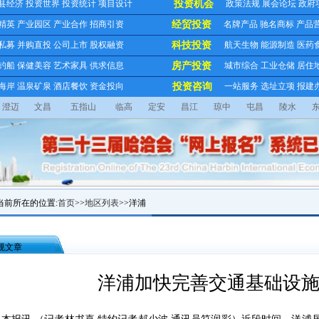
县经济
投资世界
投资统计
项目设计
投资机会
政策法规
展会论坛
政府
精英
产业园区
产业合作
招商引资
经贸投资
名牌产品
驰名商标
产品
私募
并购直投
公司上市
股权融资
科技投资
航天生物
能源制造
医药
钓船
保健美容
艺术家具
供求信息
房产投资
城市综合
工业仓储
居住
海岸
温泉矿泉
酒店餐饮
资金投向
投资咨询
一站服务
选址立项
报建
澄迈
文昌
五指山
临高
定安
昌江
琼中
屯昌
陵水
当前所在的位置:
首页
>>
地区列表
>>洋浦
规文章
洋浦加快完善交通基础设