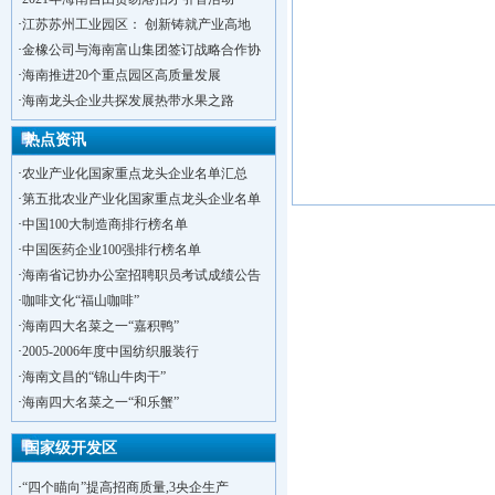
·
江苏苏州工业园区： 创新铸就产业高地
·
金橡公司与海南富山集团签订战略合作协
·
海南推进20个重点园区高质量发展
·
海南龙头企业共探发展热带水果之路
热点资讯
·
农业产业化国家重点龙头企业名单汇总
·
第五批农业产业化国家重点龙头企业名单
·
中国100大制造商排行榜名单
·
中国医药企业100强排行榜名单
·
海南省记协办公室招聘职员考试成绩公告
·
咖啡文化“福山咖啡”
·
海南四大名菜之一“嘉积鸭”
·
2005-2006年度中国纺织服装行
·
海南文昌的“锦山牛肉干”
·
洋浦不断延伸产业链，推进一批石化产业
·
海南四大名菜之一“和乐蟹”
·
海口今年将投入44.4亿元推进江东新
·
新加坡海口国家高新区国际创新创业中心
国家级开发区
·
狮子岭工业园： 新能源产业发展集
·
“四个瞄向”提高招商质量,3央企生产