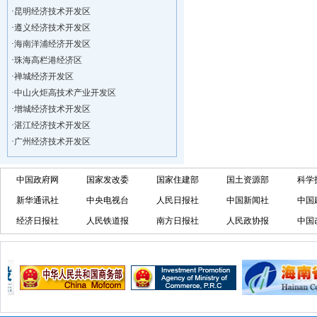
·
昆明经济技术开发区
·
遵义经济技术开发区
·
海南洋浦经济开发区
·
珠海高栏港经济区
·
禅城经济开发区
·
中山火炬高技术产业开发区
·
增城经济技术开发区
·
湛江经济技术开发区
·
广州经济技术开发区
·
广州南沙经济技术开发区
·
大亚湾经济技术开发区
中国政府网
国家发改委
国家住建部
国土资源部
科学
·
北京经济技术开发区
新华通讯社
中央电视台
人民日报社
中国新闻社
中国
·
洋浦不断延伸产业链，推进一批石化产业
·
海口今年将投入44.4亿元推进江东新
经济日报社
人民铁道报
南方日报社
人民政协报
中国
·
新加坡海口国家高新区国际创新创业中心
·
狮子岭工业园： 新能源产业发展集
·
“四个瞄向”提高招商质量,3央企生产
·
昆明经济技术开发区
·
遵义经济技术开发区
·
海南洋浦经济开发区