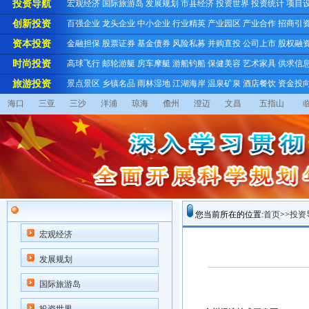
投资导航
宏观经济
国际旅游岛
发展规划
市县经济
投资世界
投资统计
项目
创新投资
百强企业
龙头企业
中小企业
行业精英
产业园区
产业合作
招商引
资本投资
金融担保
股票证券
基金债券
风险私募
并购直投
公司上市
股权融
时尚投资
高球飞行
邮轮游艇
房车摩艇
游船钓船
保健美容
艺术家具
供求信
旅游投资
景点景区
乡镇名品
雨林湿地
江湖海岸
温泉矿泉
酒店餐饮
资金投
海口
三亚
三沙
洋浦
琼海
儋州
澄迈
文昌
五指山
您当前所在的位置:
首页
>>
投资
宏观经济
发展规划
国际旅游岛