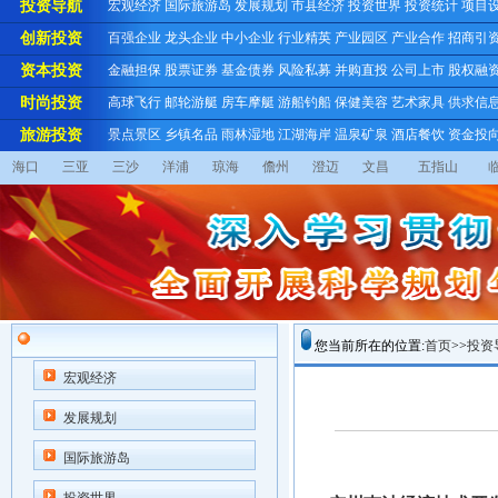
投资导航
宏观经济
国际旅游岛
发展规划
市县经济
投资世界
投资统计
项目
创新投资
百强企业
龙头企业
中小企业
行业精英
产业园区
产业合作
招商引
资本投资
金融担保
股票证券
基金债券
风险私募
并购直投
公司上市
股权融
时尚投资
高球飞行
邮轮游艇
房车摩艇
游船钓船
保健美容
艺术家具
供求信
旅游投资
景点景区
乡镇名品
雨林湿地
江湖海岸
温泉矿泉
酒店餐饮
资金投
海口
三亚
三沙
洋浦
琼海
儋州
澄迈
文昌
五指山
您当前所在的位置:
首页
>>
投资
宏观经济
发展规划
国际旅游岛