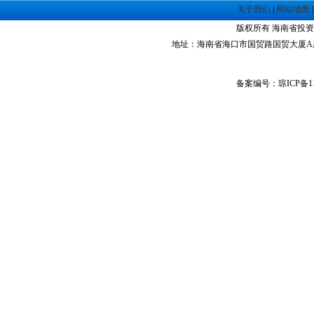
关于我们
|
网站地图
·
海南洋浦经济开发区
·
珠海高栏港经济区
版权所有 海南省投资指南网 Co
·
禅城经济开发区
地址：海南省海口市国贸路国贸大厦A座1305室 
·
中山火炬高技术产业开发区
·
增城经济技术开发区
备案编号：琼ICP备11
·
湛江经济技术开发区
·
广州经济技术开发区
·
广州南沙经济技术开发区
·
大亚湾经济技术开发区
·
北京经济技术开发区