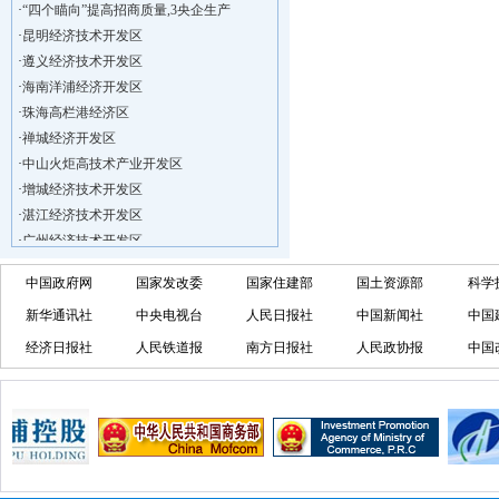
·
“四个瞄向”提高招商质量,3央企生产
·
昆明经济技术开发区
·
遵义经济技术开发区
·
海南洋浦经济开发区
·
珠海高栏港经济区
·
禅城经济开发区
·
中山火炬高技术产业开发区
·
增城经济技术开发区
·
湛江经济技术开发区
·
广州经济技术开发区
·
广州南沙经济技术开发区
中国政府网
国家发改委
国家住建部
国土资源部
科学
·
大亚湾经济技术开发区
·
北京经济技术开发区
新华通讯社
中央电视台
人民日报社
中国新闻社
中国
·
洋浦不断延伸产业链，推进一批石化产业
经济日报社
人民铁道报
南方日报社
人民政协报
中国
·
海口今年将投入44.4亿元推进江东新
·
新加坡海口国家高新区国际创新创业中心
·
狮子岭工业园： 新能源产业发展集
·
“四个瞄向”提高招商质量,3央企生产
·
昆明经济技术开发区
·
遵义经济技术开发区