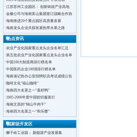
·
江苏苏州工业园区： 创新铸就产业高地
·
金橡公司与海南富山集团签订战略合作协
·
海南推进20个重点园区高质量发展
·
海南龙头企业共探发展热带水果之路
热点资讯
·
农业产业化国家重点龙头企业名单汇总
·
第五批农业产业化国家重点龙头企业名单
·
中国100大制造商排行榜名单
·
中国医药企业100强排行榜名单
·
海南省记协办公室招聘职员考试成绩公告
·
咖啡文化“福山咖啡”
·
海南四大名菜之一“嘉积鸭”
·
2005-2006年度中国纺织服装行
·
海南文昌的“锦山牛肉干”
·
洋浦不断延伸产业链，推进一批石化产业
·
海南四大名菜之一“和乐蟹”
·
海口今年将投入44.4亿元推进江东新
国家级开发区
·
新加坡海口国家高新区国际创新创业中心
·
狮子岭工业园： 新能源产业发展集