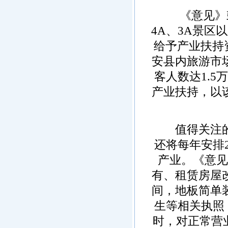
·
海南洋浦经济开发区
《意见》鼓
·
珠海高栏港经济区
4A、3A景区
·
禅城经济开发区
给予产业扶持资
·
中山火炬高技术产业开发区
·
增城经济技术开发区
安县内旅游市
·
湛江经济技术开发区
客人数达1.5
·
广州经济技术开发区
产业扶持，以
·
广州南沙经济技术开发区
·
大亚湾经济技术开发区
·
北京经济技术开发区
值得关注的是
还将每年安排
产业。《意见
有、租赁房屋
间，地板简单
生等相关执照
时，对正常营