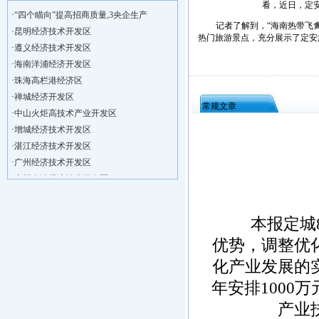
·
“四个瞄向”提高招商质量,3央企生产
看，近日，定
·
昆明经济技术开发区
记者了解到，“海南热带飞禽
·
遵义经济技术开发区
热门旅游景点，充分展示了定安
·
海南洋浦经济开发区
·
珠海高栏港经济区
·
禅城经济开发区
·
中山火炬高技术产业开发区
常规文章
·
增城经济技术开发区
·
湛江经济技术开发区
·
广州经济技术开发区
·
广州南沙经济技术开发区
·
大亚湾经济技术开发区
·
北京经济技术开发区
·
洋浦不断延伸产业链，推进一批石化产业
本报定城8月
·
海口今年将投入44.4亿元推进江东新
优势，调整优
·
新加坡海口国家高新区国际创新创业中心
化产业发展的
·
狮子岭工业园： 新能源产业发展集
·
“四个瞄向”提高招商质量,3央企生产
年安排1000
·
昆明经济技术开发区
产业
·
遵义经济技术开发区