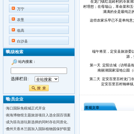
在龙门镇红花岭村的冷泉湖农
村理想；在母瑞山，革命菜和五
万宁
满满的全是最纯正
农垦
这些农家乐早已不是单纯意义上
临高
白沙县
端午将至，定安县旅游委以美
高级检索
源，
站内搜索：
第一天 定阳古城（访明县衙、
南丽湖国家湿地公园（
选择栏目:
第二天 定安百里百村龙门冷泉
定安百里百村翰林镇
会员企业
常规文章
·
海口国际免税城正式开业
·
南海博物馆主题旅游项目入选全国百强案
·
成为琼岛游玩新选择的同时存在同质化、
·
儋州天香木兰园加入国际植物园保护联盟