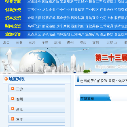
投资导航
宏观经济
国际旅游岛
发展规划
市县经济
投资世界
投资统计
项目
创新投资
百强企业
龙头企业
中小企业
行业精英
产业园区
产业合作
招商引
资本投资
金融担保
股票证券
基金债券
风险私募
并购直投
公司上市
股权融
时尚投资
高球飞行
邮轮游艇
房车摩艇
游船钓船
保健美容
艺术家具
供求信
旅游投资
景点景区
乡镇名品
雨林湿地
江湖海岸
温泉矿泉
酒店餐饮
资金投
海口
三亚
三沙
洋浦
琼海
儋州
澄迈
文昌
五指山
地区列表
您当前所在的位置:
首页
>>
地区
三沙
常规文章
儋州
昌江
三亚