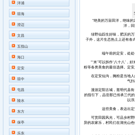
洋浦
琼海
“绝美的万亩田洋，绝味的定安
澄迈
洋，回
绿野仙踪生好味，肥沃的万亩
文昌
子外，这片生态热土上还有各式
五指山
端午前的定安，处处都
海口
“‘米’可以拆作‘八十八’，
粉等各类美食的最佳选择。定安
定安
在定安仙沟，腌粉是当地人的
琼中
气扑
屯昌
漫游定阳古城，逛明代县衙、
的指引下，品尝那已传承三代的
以淳
陵水
这些美食，表达出定安
东方
可赏田园风光，可品乡村野味
保亭
异的农家乐，村民们在湖光山色
乐东