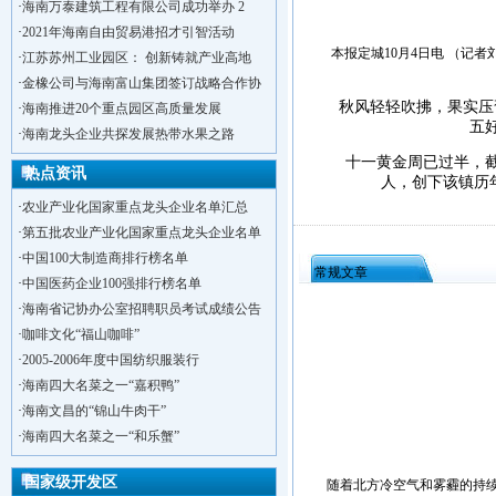
·
海南万泰建筑工程有限公司成功举办 2
·
2021年海南自由贸易港招才引智活动
本报定城10月4日电 （记者刘
·
江苏苏州工业园区： 创新铸就产业高地
·
金橡公司与海南富山集团签订战略合作协
秋风轻轻吹拂，果实压弯
·
海南推进20个重点园区高质量发展
五
·
海南龙头企业共探发展热带水果之路
十一黄金周已过半，截至
热点资讯
人，创下该镇历
·
农业产业化国家重点龙头企业名单汇总
·
第五批农业产业化国家重点龙头企业名单
·
中国100大制造商排行榜名单
常规文章
·
中国医药企业100强排行榜名单
·
海南省记协办公室招聘职员考试成绩公告
·
咖啡文化“福山咖啡”
·
2005-2006年度中国纺织服装行
·
海南四大名菜之一“嘉积鸭”
·
洋浦不断延伸产业链，推进一批石化产业
·
海南文昌的“锦山牛肉干”
·
海口今年将投入44.4亿元推进江东新
·
海南四大名菜之一“和乐蟹”
·
新加坡海口国家高新区国际创新创业中心
·
狮子岭工业园： 新能源产业发展集
国家级开发区
随着北方冷空气和雾霾的持续影