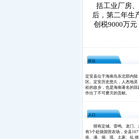
括工业厂房、
后，第二年生产
创税9000万
区位
定安县位于海南岛东北部内陆
区。定安历史悠久，人杰地灵
崧的故乡，也是海南著名的琼
作出了不可磨灭的贡献。
人口
辖有定城、雷鸣、龙门、龙湖
有3个处级国营农场，全县1077
依、满、侗、瑶、土家、仫 佬等