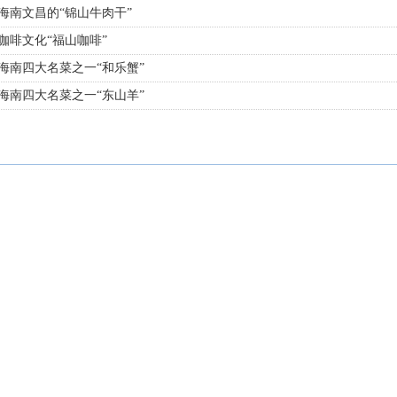
 海南文昌的“锦山牛肉干”
 咖啡文化“福山咖啡”
 海南四大名菜之一“和乐蟹”
 海南四大名菜之一“东山羊”