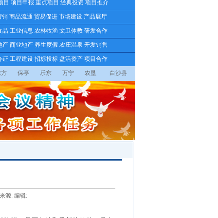
项目
项目申报
重点项目
经典投资
项目推介
营销
商品流通
贸易促进
市场建设
产品展厅
食品
工业信息
农林牧渔
文卫体教
研发合作
地产
商业地产
养生度假
农庄温泉
开发销售
办证
工程建设
招标投标
盘活资产
项目合作
东方
保亭
乐东
万宁
农垦
白沙县
 来源: 编辑: