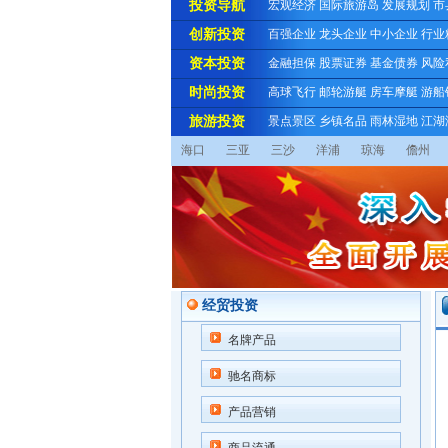
投资导航
宏观经济
国际旅游岛
发展规划
市
创新投资
百强企业
龙头企业
中小企业
行业
资本投资
金融担保
股票证券
基金债券
风险
时尚投资
高球飞行
邮轮游艇
房车摩艇
游船
旅游投资
景点景区
乡镇名品
雨林湿地
江湖
海口
三亚
三沙
洋浦
琼海
儋州
经贸投资
名牌产品
驰名商标
产品营销