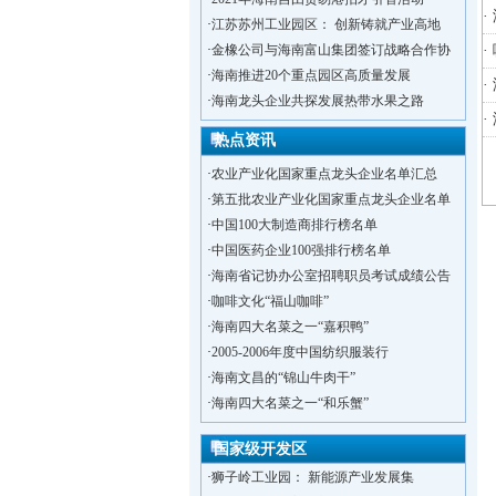
·
·
江苏苏州工业园区： 创新铸就产业高地
·
金橡公司与海南富山集团签订战略合作协
·
·
海南推进20个重点园区高质量发展
·
·
海南龙头企业共探发展热带水果之路
·
热点资讯
·
农业产业化国家重点龙头企业名单汇总
·
第五批农业产业化国家重点龙头企业名单
·
中国100大制造商排行榜名单
·
中国医药企业100强排行榜名单
·
海南省记协办公室招聘职员考试成绩公告
·
咖啡文化“福山咖啡”
·
海南四大名菜之一“嘉积鸭”
·
2005-2006年度中国纺织服装行
·
海南文昌的“锦山牛肉干”
·
洋浦不断延伸产业链，推进一批石化产业
·
海南四大名菜之一“和乐蟹”
·
海口今年将投入44.4亿元推进江东新
·
新加坡海口国家高新区国际创新创业中心
国家级开发区
·
狮子岭工业园： 新能源产业发展集
·
“四个瞄向”提高招商质量,3央企生产