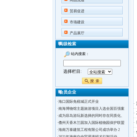
商品流通
贸易促进
市场建设
产品展厅
高级检索
站内搜索：
选择栏目:
会员企业
·
海口国际免税城正式开业
·
·
南海博物馆主题旅游项目入选全国百强案
·
·
成为琼岛游玩新选择的同时存在同质化、
·
·
儋州天香木兰园加入国际植物园保护联盟
·
海南万泰建筑工程有限公司成功举办 2
·
·
2021年海南自由贸易港招才引智活动