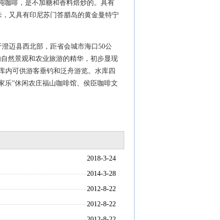
纯咖啡，是不加糖和香料焙炒的。具有
味，又具有印尼苏门答腊岛的黄金曼特宁
迈县西北部，距省会城市海口50公
的自然景观和农业旅游的精华，初步显现
，库内可供游客垂钓和泛舟游览。水库四
农家乐”休闲农庄福山咖啡馆、侯臣咖啡文
2018-3-24
2014-3-28
2012-8-22
2012-8-22
2012-8-22