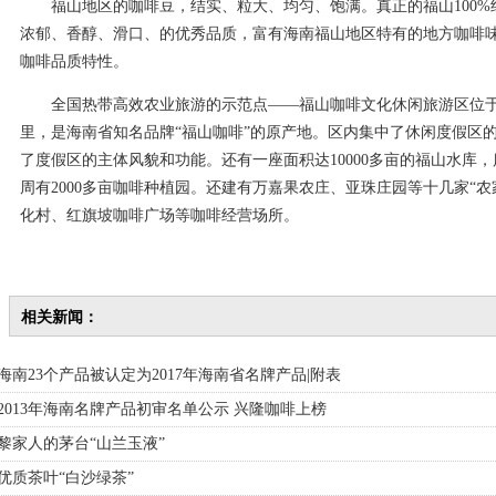
福山地区的咖啡豆，结实、粒大、均匀、饱满。真正的福山100%
浓郁、香醇、滑口、的优秀品质，富有海南福山地区特有的地方咖啡
咖啡品质特性。
全国热带高效农业旅游的示范点——福山咖啡文化休闲旅游区位于澄
里，是海南省知名品牌“福山咖啡”的原产地。区内集中了休闲度假区
了度假区的主体风貌和功能。还有一座面积达10000多亩的福山水库
周有2000多亩咖啡种植园。还建有万嘉果农庄、亚珠庄园等十几家“
化村、红旗坡咖啡广场等咖啡经营场所。
相关新闻：
 海南23个产品被认定为2017年海南省名牌产品|附表
 2013年海南名牌产品初审名单公示 兴隆咖啡上榜
 黎家人的茅台“山兰玉液”
 优质茶叶“白沙绿茶”