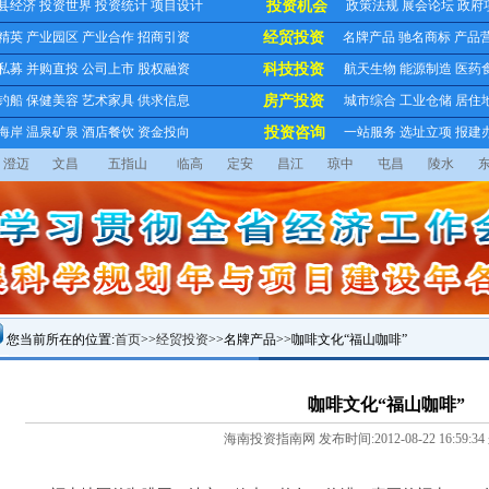
县经济
投资世界
投资统计
项目设计
投资机会
政策法规
展会论坛
政府
精英
产业园区
产业合作
招商引资
经贸投资
名牌产品
驰名商标
产品
私募
并购直投
公司上市
股权融资
科技投资
航天生物
能源制造
医药
钓船
保健美容
艺术家具
供求信息
房产投资
城市综合
工业仓储
居住
海岸
温泉矿泉
酒店餐饮
资金投向
投资咨询
一站服务
选址立项
报建
澄迈
文昌
五指山
临高
定安
昌江
琼中
屯昌
陵水
您当前所在的位置:
首页
>>
经贸投资
>>名牌产品>>咖啡文化“福山咖啡”
咖啡文化“福山咖啡”
海南投资指南网 发布时间:2012-08-22 16:59:34