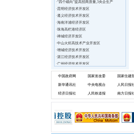
·
昆明经济技术开发区
·
遵义经济技术开发区
·
海南洋浦经济开发区
·
珠海高栏港经济区
·
禅城经济开发区
·
中山火炬高技术产业开发区
·
增城经济技术开发区
·
湛江经济技术开发区
·
广州经济技术开发区
·
广州南沙经济技术开发区
·
大亚湾经济技术开发区
中国政府网
国家发改委
国家住建
·
北京经济技术开发区
新华通讯社
中央电视台
人民日报
·
洋浦不断延伸产业链，推进一批石化产业
经济日报社
人民铁道报
南方日报
·
海口今年将投入44.4亿元推进江东新
·
新加坡海口国家高新区国际创新创业中心
·
狮子岭工业园： 新能源产业发展集
·
“四个瞄向”提高招商质量,3央企生产
·
昆明经济技术开发区
·
遵义经济技术开发区