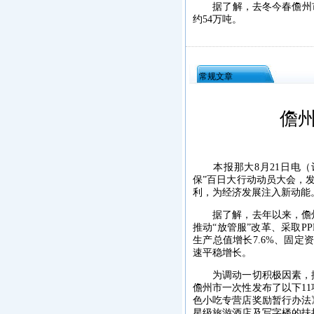
据了解，去冬今春儋州市已
约54万吨。
常规文章
儋
本报那大8月21日电（记
保”百日大行动动员大会，
利，为经济发展注入新动能
据了解，去年以来，儋州
推动“放管服”改革、采取
生产总值增长7.6%、固定
速平稳增长。
为调动一切积极因素，挖
儋州市一次性发布了以下1
色小吃专营店奖励暂行办法
星级旅游酒店及写字楼的扶