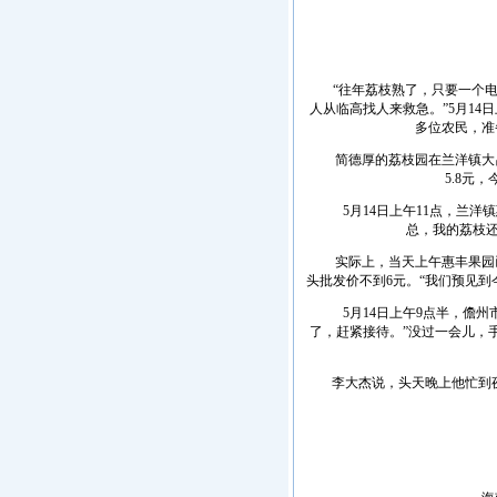
“往年荔枝熟了，只要一个电话
人从临高找人来救急。”5月1
多位农民，准
简德厚的荔枝园在兰洋镇大昌村
5.8元
5月14日上午11点，兰洋
总，我的荔枝
实际上，当天上午惠丰果园已经
头批发价不到6元。“我们预见
5月14日上午9点半，儋州
了，赶紧接待。”没过一会儿，
李大杰说，头天晚上他忙到夜里