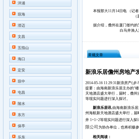
洋浦
本报那大11月14日电 （记者
琼海
（
据介绍，儋州在厦门签约的5个
澄迈
白马井渔人
文昌
五指山
常规文章
海口
定安
新浪乐居儋州房地产发
琼中
2014-05-16 11:29:31
新浪房产
(
参
提要：由海南新浪乐居主办的“楼市
屯昌
天地酒店盛大举行，届时，儋州业
等现实问题进行深入探讨。
陵水
新浪乐居讯
由海南新浪乐居主
州海航新天地酒店盛大举行，届
东方
井 1+1>2等现实问题进行深
保亭
限公司
为协办单位，也将积极
相关阅读：
乐东