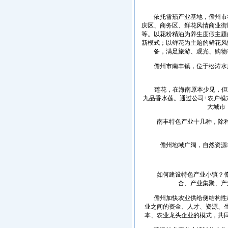
依托雪茄产业基地，儋州市将
庆区、商务区、鲜花风情商业街
等。以花粉精油为养生度假主题
新模式；以鲜花为主题的鲜花风
备，满足旅游、观光、购物
儋州市南丰镇，位于松涛水库
莲花，在海南原本少见，但现
九品香水莲。通过公司+农户模
大城市
南丰特色产业十几种，除种植
儋州地域广阔，自然资源丰
如何建设特色产业小镇？儋州
合、产业集聚、产
儋州加快农业供给侧结构性改
业之间的资金、人才、资源、
本、农业龙头企业的模式，共