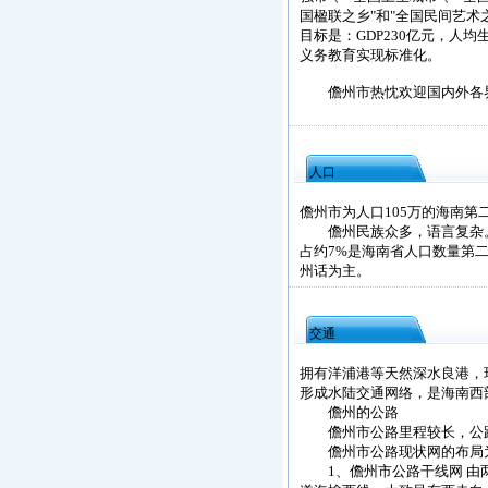
国楹联之乡"和"全国民间艺术之
目标是：GDP230亿元，人均生
义务教育实现标准化。
儋州市热忱欢迎国内外各界
人口
儋州市为人口105万的海南第
儋州民族众多，语言复杂。有
占约7%是海南省人口数量第
州话为主。
交通
拥有洋浦港等天然深水良港，
形成水陆交通网络，是海南西
儋州的公路
儋州市公路里程较长，公路覆
儋州市公路现状网的布局为
1、儋州市公路干线网 由两横