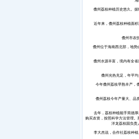
海南
儋州荔枝种植历史悠久。据统计
近年来，儋州荔枝种植面积不
儋州市农技中
儋州位于海南西北部，地势由东
儋州水源丰富，境内有全省最大水
儋州光热充足，年平均光照
今年儋州荔枝早熟丰产，儋州
儋州荔枝今年产量大、品质高
去年，荔枝种植能手简德厚把
购买农资，按照科学方法管理。那
洋龙荔枝园负责
李大杰说，合作社荔枝种植户