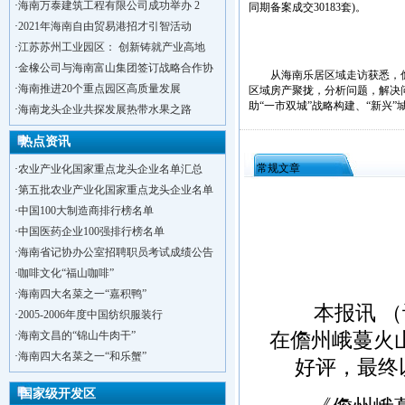
·
海南万泰建筑工程有限公司成功举办 2
同期备案成交30183套)。
·
2021年海南自由贸易港招才引智活动
·
江苏苏州工业园区： 创新铸就产业高地
·
金橡公司与海南富山集团签订战略合作协
从海南乐居区域走访获悉，儋
·
海南推进20个重点园区高质量发展
区域房产聚拢，分析问题，解决问
助“一市双城”战略构建、“新兴
·
海南龙头企业共探发展热带水果之路
热点资讯
常规文章
·
农业产业化国家重点龙头企业名单汇总
·
第五批农业产业化国家重点龙头企业名单
·
中国100大制造商排行榜名单
·
中国医药企业100强排行榜名单
·
洋浦不断延伸产业链，推进一批石化产业
·
海南省记协办公室招聘职员考试成绩公告
·
海口今年将投入44.4亿元推进江东新
·
咖啡文化“福山咖啡”
·
新加坡海口国家高新区国际创新创业中心
·
海南四大名菜之一“嘉积鸭”
·
狮子岭工业园： 新能源产业发展集
本报讯 （记
·
2005-2006年度中国纺织服装行
·
“四个瞄向”提高招商质量,3央企生产
·
海南文昌的“锦山牛肉干”
在儋州峨蔓火
·
昆明经济技术开发区
·
海南四大名菜之一“和乐蟹”
好评，最终
·
遵义经济技术开发区
·
海南洋浦经济开发区
国家级开发区