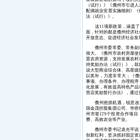
（试行）》《儋州市引进人
配偶就业安置实施细则》《
法（试行）》。
这11项新政策，涵盖了
面，针对的都是儋州经济社
开放意志、促进经济社会发
儋州市委常委、常务副市长
很大。《儋州市农村房屋使
置农房资源，支持发展农村
持奖励办法（试行）》，鼓
设大型商业综合体、高星级
以奖补，力度非常大；《儋
事项、办理条件、办理程序
化发展，有效提高特色产品
营店奖励暂行办法》，通过
儋州抢抓机遇，锐意改革，
国金茂控股集团公司、华侨
州市签订9个投资合作项目
费、高效农业等产业。
儋州市委书记袁光平说，儋
创新红利，坚决抓好固定资