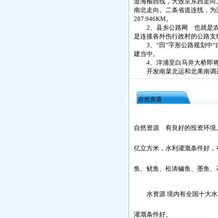
道海榆西线，大致呈东西走向
南北走向。二条省道连线，为
287.946KM。
2、县乡公路网 也就是农
是连接各外伤行政村的公路支线。
3、“田”字形公路规划中“
建当中。
4、洋浦至白马井大桥即将
开发南菜北运和北果南调运
自然资源
自然资源 有良好的投资环境
亿立方米，水利灌溉条件好，
鱼、鱿鱼、松涛鳙鱼、墨鱼、
水资源 境内有全国十大水库
灌溉条件好。