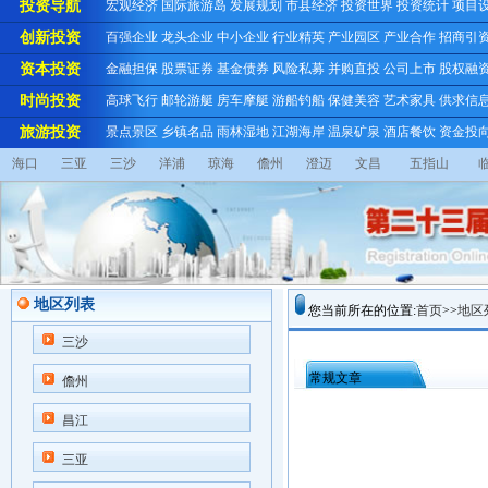
投资导航
宏观经济
国际旅游岛
发展规划
市县经济
投资世界
投资统计
项目
创新投资
百强企业
龙头企业
中小企业
行业精英
产业园区
产业合作
招商引
资本投资
金融担保
股票证券
基金债券
风险私募
并购直投
公司上市
股权融
时尚投资
高球飞行
邮轮游艇
房车摩艇
游船钓船
保健美容
艺术家具
供求信
旅游投资
景点景区
乡镇名品
雨林湿地
江湖海岸
温泉矿泉
酒店餐饮
资金投
海口
三亚
三沙
洋浦
琼海
儋州
澄迈
文昌
五指山
地区列表
您当前所在的位置:
首页
>>
地区
三沙
常规文章
儋州
昌江
三亚