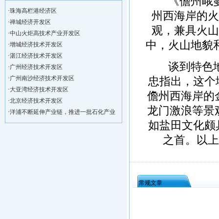
《儋州峨蔓火
·
珠海高栏港经济区
州西海岸的火
·
禅城经济开发区
·
中山火炬高技术产业开发区
观，兼具火山
·
增城经济技术开发区
中，火山地貌
·
湛江经济技术开发区
·
广州经济技术开发区
谈到特色地质
·
广州南沙经济技术开发区
忠指出，这个地
·
大亚湾经济技术开发区
儋州西海岸的
·
北京经济技术开发区
·
洋浦不断延伸产业链，推进一批石化产业
龙门激浪等景
·
海口今年将投入44.4亿元推进江东新
如盐田文化颇
·
新加坡海口国家高新区国际创新创业中心
之首。以上
·
狮子岭工业园： 新能源产业发展集
·
“四个瞄向”提高招商质量,3央企生产
·
昆明经济技术开发区
·
遵义经济技术开发区
常规文章
·
海南洋浦经济开发区
·
珠海高栏港经济区
·
禅城经济开发区
·
中山火炬高技术产业开发区