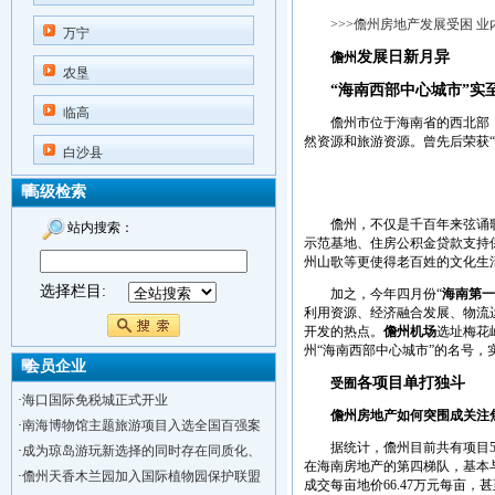
>>>儋州房地产发展受困 业
万宁
发展日新月异
儋州
农垦
“海南西部中心城市”实
临高
儋州市位于海南省的西北部，
然资源和旅游资源。曾先后荣获“
白沙县
高级检索
儋州，不仅是千百年来弦诵歌赋
站内搜索：
示范基地、住房公积金贷款支持
州山歌等更使得老百姓的文化生
选择栏目:
加之，今年四月份“
海南第一
利用资源、经济融合发展、物流
开发的热点。
儋州机场
选址梅花
州“海南西部中心城市”的名号，
会员企业
各项目单打独斗
受囿
·
海口国际免税城正式开业
儋州房地产如何突围成关注
·
南海博物馆主题旅游项目入选全国百强案
据统计，儋州目前共有项目53个，
·
成为琼岛游玩新选择的同时存在同质化、
在海南房地产的第四梯队，基本与
·
儋州天香木兰园加入国际植物园保护联盟
成交每亩地价66.47万元每亩，