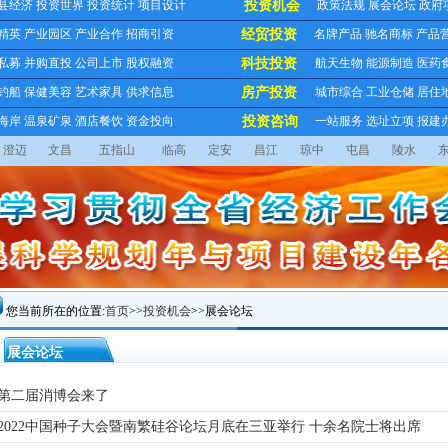
县经济
投资世界
投资统计
项目设计
投资机会
政策法规
展会论坛
政府
精英
产业园区
产业合作
招商引资
经贸投资
名牌产品
驰名商标
产品
私募
并购直投
公司上市
股权融资
科技投资
航天生物
能源制造
医药
钓船
保健美容
艺术家具
供求信息
房产投资
城市综合
工业仓储
居住
海岸
温泉矿泉
酒店餐饮
资金投向
投资咨询
一站服务
选址立项
报建
澄迈
文昌
五指山
临高
定安
昌江
琼中
屯昌
陵水
您当前所在的位置:
首页
>>
投资机会
>>展会论坛
展会论坛
 第二届消博会来了
 2022中国种子大会暨南繁硅谷论坛月底在三亚举行 十余名院士将出席