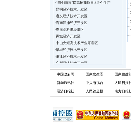
·
“四个瞄向”提高招商质量,3央企生产
·
昆明经济技术开发区
·
·
遵义经济技术开发区
·
海南洋浦经济开发区
·
·
珠海高栏港经济区
·
·
禅城经济开发区
·
中山火炬高技术产业开发区
·
增城经济技术开发区
·
湛江经济技术开发区
·
广州经济技术开发区
·
广州南沙经济技术开发区
·
大亚湾经济技术开发区
中国政府网
国家发改委
国家住建
·
北京经济技术开发区
新华通讯社
中央电视台
人民日报
·
洋浦不断延伸产业链，推进一批石化产业
经济日报社
人民铁道报
南方日报
·
海口今年将投入44.4亿元推进江东新
·
新加坡海口国家高新区国际创新创业中心
·
狮子岭工业园： 新能源产业发展集
·
“四个瞄向”提高招商质量,3央企生产
·
昆明经济技术开发区
·
遵义经济技术开发区