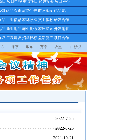
项目
项目申报
重点项目
经典投资
项目推介
营销
商品流通
贸易促进
市场建设
产品展厅
食品
工业信息
农林牧渔
文卫体教
研发合作
地产
商业地产
养生度假
农庄温泉
开发销售
办证
工程建设
招标投标
盘活资产
项目合作
东方
保亭
乐东
万宁
农垦
白沙县
2022-7-23
2022-7-23
2021-10-21