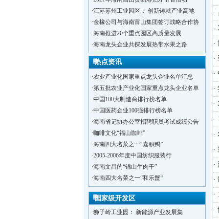
·
江苏苏州工业园区： 创新铸就产业高地
·
金橡公司与海南富山集团签订战略合作协
·
·
海南推进20个重点园区高质量发展
·
·
海南龙头企业共探发展热带水果之路
热点资讯
·
·
农业产业化国家重点龙头企业名单汇总
·
第五批农业产业化国家重点龙头企业名单
·
·
中国100大制造商排行榜名单
·
·
中国医药企业100强排行榜名单
·
·
海南省记协办公室招聘职员考试成绩公告
·
咖啡文化“福山咖啡”
·
·
海南四大名菜之一“嘉积鸭”
·
2005-2006年度中国纺织服装行
·
·
海南文昌的“锦山牛肉干”
·
洋浦不断延伸产业链，推进一批石化产业
·
海南四大名菜之一“和乐蟹”
·
·
海口今年将投入44.4亿元推进江东新
·
·
新加坡海口国家高新区国际创新创业中心
国家级开发区
·
狮子岭工业园： 新能源产业发展集
·