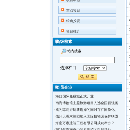
项目申报
重点项目
·
经典投资
·
项目推介
·
高级检索
·
站内搜索：
·
选择栏目:
·
会员企业
·
·
海口国际免税城正式开业
·
·
南海博物馆主题旅游项目入选全国百强案
·
成为琼岛游玩新选择的同时存在同质化、
·
·
儋州天香木兰园加入国际植物园保护联盟
·
·
海南万泰建筑工程有限公司成功举办 2
·
·
2021年海南自由贸易港招才引智活动