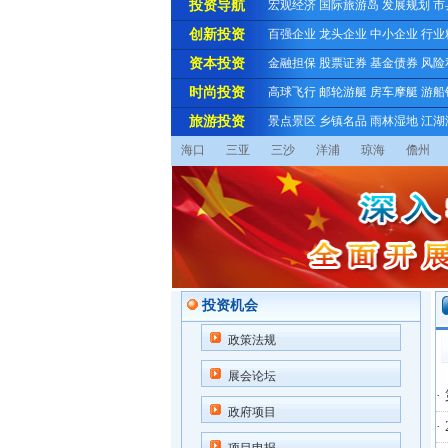
投资导航
宏观经济
国际旅游岛
发展规划
市
创新投资
百强企业
龙头企业
中小企业
行业
资本投资
金融担保
股票证券
基金债券
风险
时尚投资
高球飞行
邮轮游艇
房车摩艇
游船
旅游投资
景点景区
乡镇名品
雨林湿地
江湖
海口
三亚
三沙
洋浦
琼海
儋州
投资机会
政策法规
展会论坛
·
政府项目
·