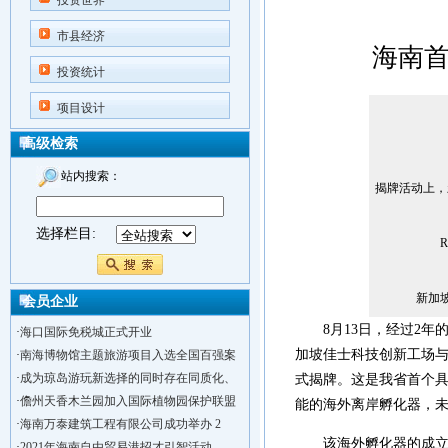
投资世界
市县经济
海南
投资统计
项目设计
高级检索
站内搜索：
揭牌活动上，
选择栏目:
新加
会员企业
8月13日，经过2年
·
海口国际免税城正式开业
加坡佳士科技创新工场
·
南海博物馆主题旅游项目入选全国百强案
·
成为琼岛游玩新选择的同时存在同质化、
式揭牌。这是我省首个
·
儋州天香木兰园加入国际植物园保护联盟
能的海外离岸孵化器，
·
海南万泰建筑工程有限公司成功举办 2
该海外孵化器的成立不
·
2021年海南自由贸易港招才引智活动