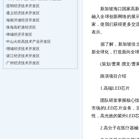
·
昆明经济技术开发区
新加坡海口国家高新区
·
遵义经济技术开发区
融入全球创新网络的展
·
海南洋浦经济开发区
家，使我们获得更多交
·
珠海高栏港经济区
表示。
·
禅城经济开发区
·
中山火炬高技术产业开发区
据了解，新加坡佳士科
·
增城经济技术开发区
新全球化，打造面向全
·
湛江经济技术开发区
·
广州经济技术开发区
(策划/曹果 撰文/曹
·
广州南沙经济技术开发区
·
大亚湾经济技术开发区
路演项目介绍
·
北京经济技术开发区
1.高端LED芯片
·
洋浦不断延伸产业链，推进一批石化产业
·
海口今年将投入44.4亿元推进江东新
团队研发掌握核心技术
·
新加坡海口国家高新区国际创新创业中心
市场的LED芯片业务，
·
狮子岭工业园： 新能源产业发展集
性，高光效的紫外LED芯
·
“四个瞄向”提高招商质量,3央企生产
·
昆明经济技术开发区
2.高分子在医疗器械
·
遵义经济技术开发区