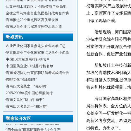
彻落实新兴产业发展计
·
江苏苏州工业园区： 创新铸就产业高地
·
金橡公司与海南富山集团签订战略合作协
上，高新区作了专场招商
·
海南推进20个重点园区高质量发展
目做了现场路演。
·
海南龙头企业共探发展热带水果之路
活动现场，海口国家高
热点资讯
业技术研究院有限公司
·
农业产业化国家重点龙头企业名单汇总
对接等方面开展深度合
·
第五批农业产业化国家重点龙头企业名单
创新合作，促进产业创
·
中国100大制造商排行榜名单
新加坡佳士科技创新工
·
中国医药企业100强排行榜名单
加坡的高端技术和创新
·
海南省记协办公室招聘职员考试成绩公告
·
咖啡文化“福山咖啡”
和项目进入东南亚提供服
·
海南四大名菜之一“嘉积鸭”
筛选和孵化优质项目，
·
2005-2006年度中国纺织服装行
海口国家高新区相关负
·
海南文昌的“锦山牛肉干”
·
洋浦不断延伸产业链，推进一批石化产业
展扶持体系、全方位的
·
海南四大名菜之一“和乐蟹”
·
海口今年将投入44.4亿元推进江东新
众创空间—研发孵化—
·
新加坡海口国家高新区国际创新创业中心
国家级开发区
高新区考察交流，希望
·
狮子岭工业园： 新能源产业发展集
·
“四个瞄向”提高招商质量,3央企生产
出特色、办出水平。