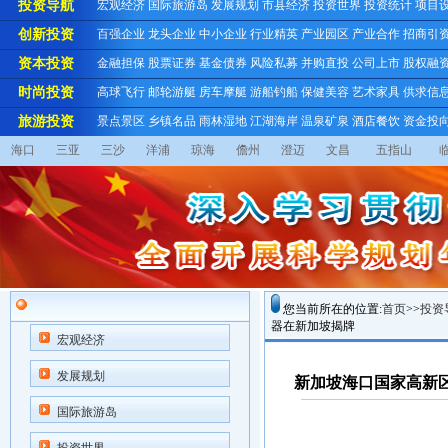
投资导航
宏观经济
国际旅游岛
发展规划
市县经济
投资世界
投资统计
项目
创新投资
百强企业
龙头企业
中小企业
行业精英
产业园区
产业合作
招商引
资本投资
金融担保
股票证券
基金债券
风险私募
并购直投
公司上市
股权融
时尚投资
高球飞行
邮轮游艇
房车摩艇
游船钓船
保健美容
艺术家具
供求信
旅游投资
景点景区
乡镇名品
雨林湿地
江湖海岸
温泉矿泉
酒店餐饮
资金投
海口
三亚
三沙
洋浦
琼海
儋州
澄迈
文昌
五指山
您当前所在的位置:
首页
>>
投资
器在新加坡揭牌
宏观经济
发展规划
新加坡海口国家高新
国际旅游岛