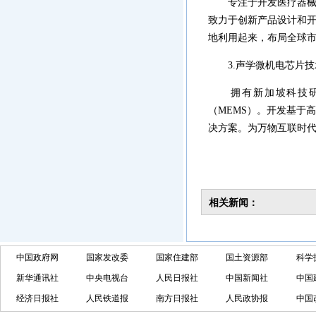
·
海南洋浦经济开发区
专注于开发医疗器械领
·
珠海高栏港经济区
致力于创新产品设计和
·
禅城经济开发区
地利用起来，布局全球
·
中山火炬高技术产业开发区
3.声学微机电芯片技
·
增城经济技术开发区
·
湛江经济技术开发区
拥有新加坡科技研究
·
广州经济技术开发区
（MEMS）。开发基于
·
广州南沙经济技术开发区
决方案。为万物互联时
·
大亚湾经济技术开发区
·
北京经济技术开发区
相关新闻：
中国政府网
国家发改委
国家住建部
国土资源部
科学
新华通讯社
中央电视台
人民日报社
中国新闻社
中国
经济日报社
人民铁道报
南方日报社
人民政协报
中国