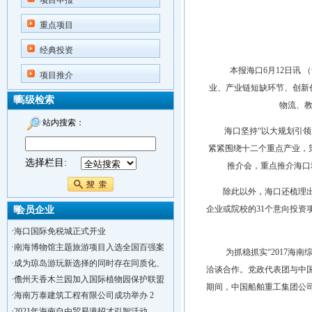
项目申报
重点项目
经典投资
本报海口6月12日讯 （记
项目推介
业、产业链短缺环节、创新创
高级检索
物流、教
站内搜索：
海口坚持“以大规划引领大
紧紧围绕十二个重点产业，策
选择栏目:
推介会，重点推介海口
除此以外，海口还梳理出中
企业或院校的31个意向投
会员企业
·
海口国际免税城正式开业
·
南海博物馆主题旅游项目入选全国百强案
为抓稳抓实“2017海南综
·
成为琼岛游玩新选择的同时存在同质化、
洽谈合作。党政代表团与中
·
儋州天香木兰园加入国际植物园保护联盟
期间，中国船舶重工集团公
·
海南万泰建筑工程有限公司成功举办 2
·
2021年海南自由贸易港招才引智活动