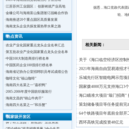
·
江苏苏州工业园区： 创新铸就产业高地
据悉，海口党政代表团还将
·
金橡公司与海南富山集团签订战略合作协
轮、地
·
海南推进20个重点园区高质量发展
·
海南龙头企业共探发展热带水果之路
热点资讯
相关新闻：
·
农业产业化国家重点龙头企业名单汇总
·
第五批农业产业化国家重点龙头企业名单
·
中国100大制造商排行榜名单
· 关于《海口临空经济区控制性
·
中国医药企业100强排行榜名单
· 2021年海南自由贸易港
·
海南省记协办公室招聘职员考试成绩公告
· 乐城先行区智能电网示范项目
·
咖啡文化“福山咖啡”
·
海南四大名菜之一“嘉积鸭”
· 国家拨4000万元支持海口
·
2005-2006年度中国纺织服装行
· 海口瞄准大项目“敲门招商” 
·
海南文昌的“锦山牛肉干”
·
洋浦不断延伸产业链，推进一批石化产业
· 策划储备项目等任务提前完
·
海南四大名菜之一“和乐蟹”
·
海口今年将投入44.4亿元推进江东新
· 64个铁路项目年底前全部开
·
新加坡海口国家高新区国际创新创业中心
国家级开发区
·
狮子岭工业园： 新能源产业发展集
· 西环高铁完成投资48亿元
·
“四个瞄向”提高招商质量,3央企生产