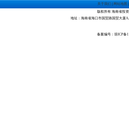
·
海南洋浦经济开发区
关于我们
|
网站地图
·
珠海高栏港经济区
版权所有 海南省投资指南网 Co
·
禅城经济开发区
地址：海南省海口市国贸路国贸大厦A座1305室 
·
中山火炬高技术产业开发区
·
增城经济技术开发区
备案编号：琼ICP备11
·
湛江经济技术开发区
·
广州经济技术开发区
·
广州南沙经济技术开发区
·
大亚湾经济技术开发区
·
北京经济技术开发区