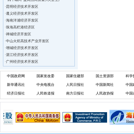
·
昆明经济技术开发区
·
遵义经济技术开发区
·
海南洋浦经济开发区
·
珠海高栏港经济区
·
禅城经济开发区
·
中山火炬高技术产业开发区
·
增城经济技术开发区
·
湛江经济技术开发区
·
广州经济技术开发区
·
广州南沙经济技术开发区
·
大亚湾经济技术开发区
中国政府网
国家发改委
国家住建部
国土资源部
科学
·
北京经济技术开发区
新华通讯社
中央电视台
人民日报社
中国新闻社
中国
·
洋浦不断延伸产业链，推进一批石化产业
经济日报社
人民铁道报
南方日报社
人民政协报
中国
·
海口今年将投入44.4亿元推进江东新
·
新加坡海口国家高新区国际创新创业中心
·
狮子岭工业园： 新能源产业发展集
·
“四个瞄向”提高招商质量,3央企生产
·
昆明经济技术开发区
·
遵义经济技术开发区