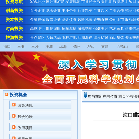
投资导航
宏观经济
国际旅游岛
发展规划
市县经济
投资世界
投资统计
项目
创新投资
百强企业
龙头企业
中小企业
行业精英
产业园区
产业合作
招商引
资本投资
金融担保
股票证券
基金债券
风险私募
并购直投
公司上市
股权融
时尚投资
高球飞行
邮轮游艇
房车摩艇
游船钓船
保健美容
艺术家具
供求信
旅游投资
景点景区
乡镇名品
雨林湿地
江湖海岸
温泉矿泉
酒店餐饮
资金投
海口
三亚
三沙
洋浦
琼海
儋州
澄迈
文昌
五指山
投资机会
您当前所在的位置:
首页
>>
投资
政策法规
海口瞄
展会论坛
政府项目