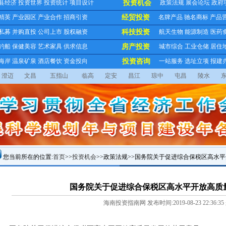
县经济
投资世界
投资统计
项目设计
投资机会
政策法规
展会论坛
政府
精英
产业园区
产业合作
招商引资
经贸投资
名牌产品
驰名商标
产品
私募
并购直投
公司上市
股权融资
科技投资
航天生物
能源制造
医药
钓船
保健美容
艺术家具
供求信息
房产投资
城市综合
工业仓储
居住
海岸
温泉矿泉
酒店餐饮
资金投向
投资咨询
一站服务
选址立项
报建
澄迈
文昌
五指山
临高
定安
昌江
琼中
屯昌
陵水
您当前所在的位置:
首页
>>
投资机会
>>政策法规>>国务院关于促进综合保税区高水
国务院关于促进综合保税区高水平开放高质
海南投资指南网 发布时间:2019-08-23 22:36:35