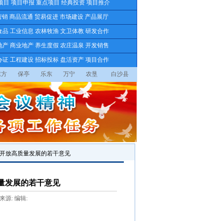
项目
项目申报
重点项目
经典投资
项目推介
营销
商品流通
贸易促进
市场建设
产品展厅
食品
工业信息
农林牧渔
文卫体教
研发合作
地产
商业地产
养生度假
农庄温泉
开发销售
办证
工程建设
招标投标
盘活资产
项目合作
东方
保亭
乐东
万宁
农垦
白沙县
平开放高质量发展的若干意见
量发展的若干意见
 来源: 编辑: