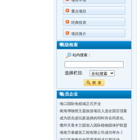
项目申报
重点项目
经典投资
项目推介
高级检索
站内搜索：
选择栏目:
会员企业
·
海口国际免税城正式开业
·
南海博物馆主题旅游项目入选全国百强案
·
成为琼岛游玩新选择的同时存在同质化、
·
儋州天香木兰园加入国际植物园保护联盟
·
海南万泰建筑工程有限公司成功举办 2
·
2021年海南自由贸易港招才引智活动