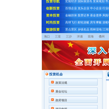
投资导航
宏观经济
国际旅游岛
发展规划
市
创新投资
百强企业
龙头企业
中小企业
行业
资本投资
金融担保
股票证券
基金债券
风险
时尚投资
高球飞行
邮轮游艇
房车摩艇
游船
旅游投资
景点景区
乡镇名品
雨林湿地
江湖
海口
三亚
三沙
洋浦
琼海
儋州
投资机会
政策法规
展会论坛
政府项目