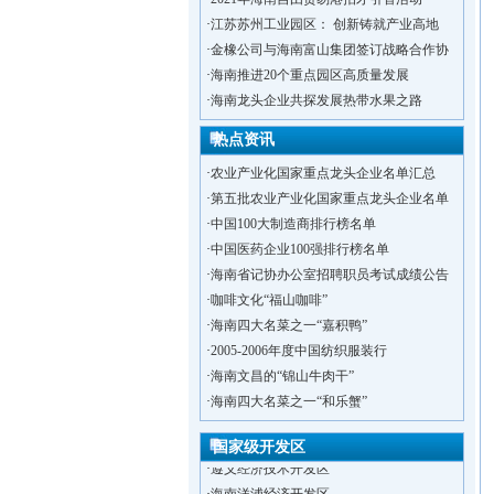
·
江苏苏州工业园区： 创新铸就产业高地
·
金橡公司与海南富山集团签订战略合作协
·
海南推进20个重点园区高质量发展
·
海南龙头企业共探发展热带水果之路
热点资讯
·
农业产业化国家重点龙头企业名单汇总
·
第五批农业产业化国家重点龙头企业名单
·
中国100大制造商排行榜名单
·
中国医药企业100强排行榜名单
·
海南省记协办公室招聘职员考试成绩公告
·
咖啡文化“福山咖啡”
·
洋浦不断延伸产业链，推进一批石化产业
·
海南四大名菜之一“嘉积鸭”
·
海口今年将投入44.4亿元推进江东新
·
2005-2006年度中国纺织服装行
·
新加坡海口国家高新区国际创新创业中心
·
海南文昌的“锦山牛肉干”
·
狮子岭工业园： 新能源产业发展集
·
海南四大名菜之一“和乐蟹”
·
“四个瞄向”提高招商质量,3央企生产
·
昆明经济技术开发区
国家级开发区
·
遵义经济技术开发区
·
海南洋浦经济开发区