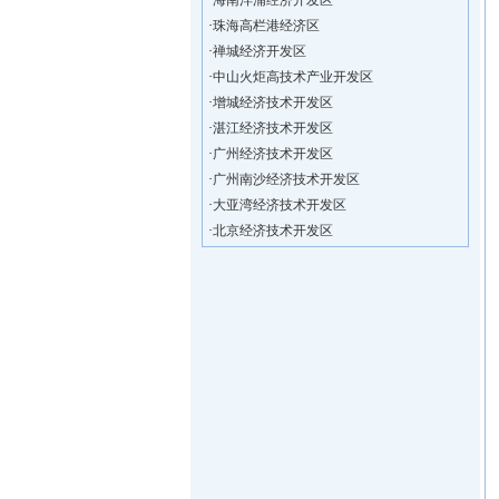
·
珠海高栏港经济区
·
禅城经济开发区
·
中山火炬高技术产业开发区
·
增城经济技术开发区
·
湛江经济技术开发区
·
广州经济技术开发区
·
广州南沙经济技术开发区
·
大亚湾经济技术开发区
·
北京经济技术开发区
·
洋浦不断延伸产业链，推进一批石化产业
·
海口今年将投入44.4亿元推进江东新
·
新加坡海口国家高新区国际创新创业中心
·
狮子岭工业园： 新能源产业发展集
·
“四个瞄向”提高招商质量,3央企生产
·
昆明经济技术开发区
·
遵义经济技术开发区
·
海南洋浦经济开发区
·
珠海高栏港经济区
·
禅城经济开发区
·
中山火炬高技术产业开发区