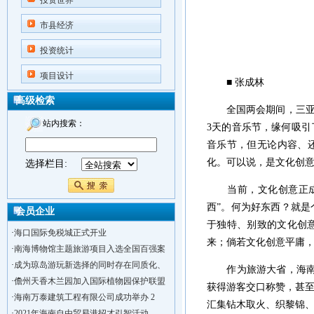
投资世界
市县经济
投资统计
项目设计
■ 张成林
高级检索
全国两会期间，三亚国
站内搜索：
3天的音乐节，缘何吸
音乐节，但无论内容、
化。可以说，是文化创
选择栏目:
当前，文化创意正成为
西”。何为好东西？就
会员企业
于独特、别致的文化创
·
海口国际免税城正式开业
来；倘若文化创意平庸，
·
南海博物馆主题旅游项目入选全国百强案
·
成为琼岛游玩新选择的同时存在同质化、
作为旅游大省，海南对
·
儋州天香木兰园加入国际植物园保护联盟
获得游客交口称赞，甚
·
海南万泰建筑工程有限公司成功举办 2
汇集钻木取火、织黎锦
·
2021年海南自由贸易港招才引智活动