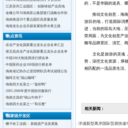
的，不是华丽的道具、
·
江苏苏州工业园区： 创新铸就产业高地
·
金橡公司与海南富山集团签订战略合作协
推动文化创意，海南优
·
海南推进20个重点园区高质量发展
游目的地，打造国际消
·
海南龙头企业共探发展热带水果之路
进，当前的琼岛大地，
荣局面，为文化创意产
热点资讯
雕等品牌景区、演艺、
·
农业产业化国家重点龙头企业名单汇总
·
第五批农业产业化国家重点龙头企业名单
文化是旅游的灵魂，文
·
中国100大制造商排行榜名单
势，深挖文化资源，厚植
·
中国医药企业100强排行榜名单
相匹配的一流品质生活
·
海南省记协办公室招聘职员考试成绩公告
·
咖啡文化“福山咖啡”
·
海南四大名菜之一“嘉积鸭”
·
2005-2006年度中国纺织服装行
·
海南文昌的“锦山牛肉干”
·
洋浦不断延伸产业链，推进一批石化产业
·
海南四大名菜之一“和乐蟹”
相关新闻：
·
海口今年将投入44.4亿元推进江东新
·
新加坡海口国家高新区国际创新创业中心
国家级开发区
·
狮子岭工业园： 新能源产业发展集
· 洋浦新型离岸国际贸易快速增