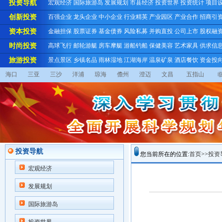
投资导航
宏观经济
国际旅游岛
发展规划
市县经济
投资世界
投资统计
项目
创新投资
百强企业
龙头企业
中小企业
行业精英
产业园区
产业合作
招商引
资本投资
金融担保
股票证券
基金债券
风险私募
并购直投
公司上市
股权融
时尚投资
高球飞行
邮轮游艇
房车摩艇
游船钓船
保健美容
艺术家具
供求信
旅游投资
景点景区
乡镇名品
雨林湿地
江湖海岸
温泉矿泉
酒店餐饮
资金投
海口
三亚
三沙
洋浦
琼海
儋州
澄迈
文昌
五指山
投资导航
您当前所在的位置:
首页
>>
投资
宏观经济
发展规划
国际旅游岛