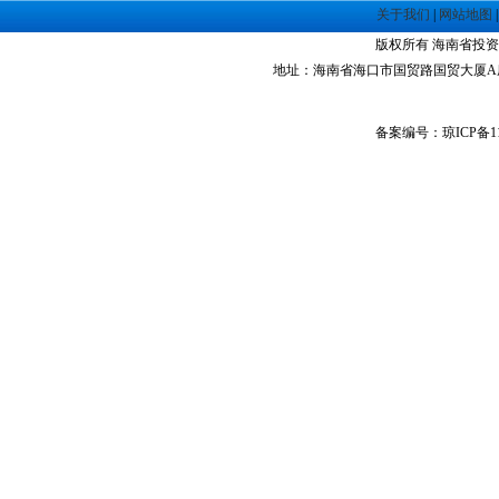
关于我们
|
网站地图
·
海南洋浦经济开发区
·
珠海高栏港经济区
版权所有 海南省投资指南网 Co
·
禅城经济开发区
地址：海南省海口市国贸路国贸大厦A座1305室 
·
中山火炬高技术产业开发区
·
增城经济技术开发区
备案编号：琼ICP备11
·
湛江经济技术开发区
·
广州经济技术开发区
·
广州南沙经济技术开发区
·
大亚湾经济技术开发区
·
北京经济技术开发区