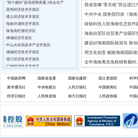
·
“四个瞄向”提高招商质量,3央企生产
· 我省首辆“零关税”营运进
·
昆明经济技术开发区
· 中共中央 国务院印发《海
·
遵义经济技术开发区
·
海南洋浦经济开发区
· 抹链科技入驻海南生态软件
·
珠海高栏港经济区
· 海南自贸区自贸港产业园区
·
禅城经济开发区
· 建设好海南国际旅游岛 推
·
中山火炬高技术产业开发区
·
增城经济技术开发区
· 用文化创意 赋能海南国际
·
湛江经济技术开发区
· 去年海南离岛免税销售额80.
·
广州经济技术开发区
·
广州南沙经济技术开发区
中国政府网
国家发改委
国家住建部
国土资源部
科学
·
大亚湾经济技术开发区
·
北京经济技术开发区
新华通讯社
中央电视台
人民日报社
中国新闻社
中国
·
洋浦不断延伸产业链，推进一批石化产业
经济日报社
人民铁道报
南方日报社
人民政协报
中国
·
海口今年将投入44.4亿元推进江东新
·
新加坡海口国家高新区国际创新创业中心
·
狮子岭工业园： 新能源产业发展集
·
“四个瞄向”提高招商质量,3央企生产
·
昆明经济技术开发区
·
遵义经济技术开发区